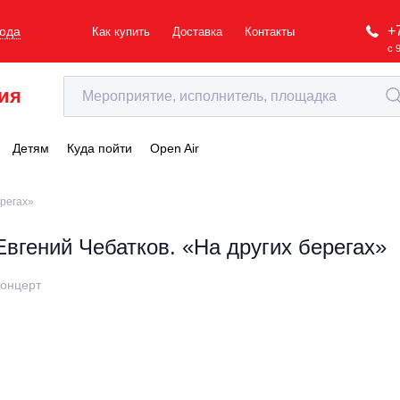
+
рода
Как купить
Доставка
Контакты
с 
ия
Детям
Куда пойти
Open Air
ерегах»
Евгений Чебатков. «На других берегах»
онцерт