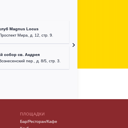
Храм Хр
клуб Magnus Locus
Соборо
Проспект Мира, д. 12, стр. 9.
г. Моск
Римско-
й собор св. Андрея
г. Москв
Вознесенский пер., д. 8/5, стр. 3.
ПЛОЩАДКИ
Бар/Ресторан/Кафе