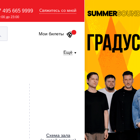
7 495 665 9999
Свяжитесь со мной
9:00 до 23:00
Мои билеты
Ещё
Cхема зала