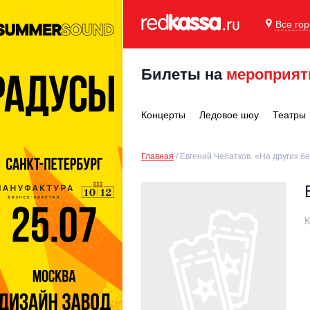
Все го
Билеты на
мероприят
Концерты
Ледовое шоу
Театры
Главная
Евгений Чебатков. «На других б
К