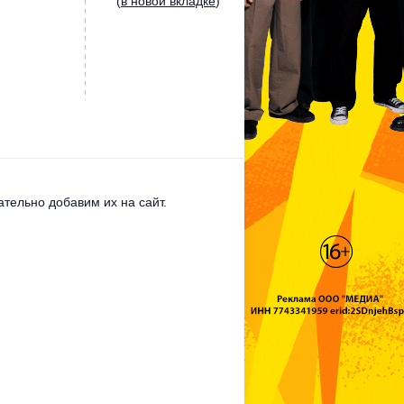
(
в новой вкладке
)
тельно добавим их на сайт.