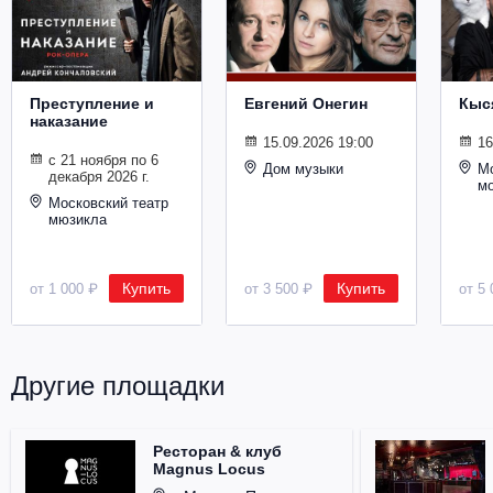
Металл
Преступление и
Евгений Онегин
Кыс
наказание
15.09.2026 19:00
16
с 21 ноября по 6
Дом музыки
Мо
декабря 2026 г.
м
Московский театр
мюзикла
Купить
Купить
от 1 000 ₽
от 3 500 ₽
от 5 
Другие площадки
Ресторан & клуб
Magnus Locus