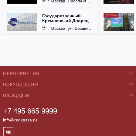
г. Москва, Проспект Мира, д. 12, стр. 9.
Государственный
Кремлевский Дворец
г. Москва, ул. Воздвиженка, д. 1, Кремль.
МЕРОПРИЯТИЯ
ПОКУПАТЕЛЯМ
Концерты
ПЛОЩАДКИ
О нас
Классика
+7 495 665 9999
Бар/Ресторан/Кафе
Как купить
Театры
info@redkassa.ru
Клуб
Возврат билетов
Фестивали
Концертный зал
Контакты
Спорт