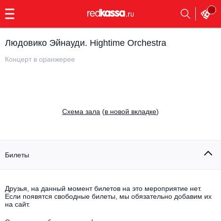
с
9:00
до
23:00
Людовико Эйнауди. Hightime Orchestra
Заказать
обратный
Концерт в оранжерее
звонок
Главная
Все события
Выбрать мероприятие
Инди
Cхема зала
(
в новой вкладке
)
Все события
Как купить
Электронная музыка
Rap, hip-hop, RnB
Билеты
Все события
Контакты
Панк
Поэтический вечер
Друзья, на данный момент билетов на это мероприятие нет.
Если появятся свободные билеты, мы обязательно добавим их
Все события
Выбрать другой город
Концерты на теплоходе
на сайт.
Опера