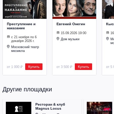
Металл
Преступление и
Евгений Онегин
Кыс
наказание
15.09.2026 19:00
16
с 21 ноября по 6
Дом музыки
Мо
декабря 2026 г.
м
Московский театр
мюзикла
Купить
Купить
от 1 000 ₽
от 3 500 ₽
от 5 
Другие площадки
Ресторан & клуб
Magnus Locus