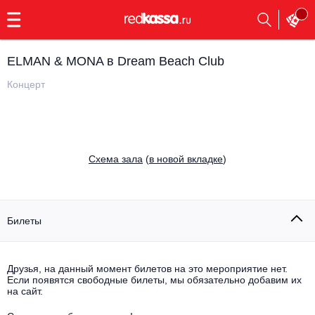
с
9:00
до
23:00
ELMAN & MONA в Dream Beach Club
Заказать
обратный
Концерт
звонок
Главная
Все события
Выбрать мероприятие
Инди
Cхема зала
(
в новой вкладке
)
Все события
Как купить
Электронная музыка
Rap, hip-hop, RnB
Билеты
Все события
Контакты
Панк
Поэтический вечер
Друзья, на данный момент билетов на это мероприятие нет.
Если появятся свободные билеты, мы обязательно добавим их
Все события
Выбрать другой город
Концерты на теплоходе
на сайт.
Опера