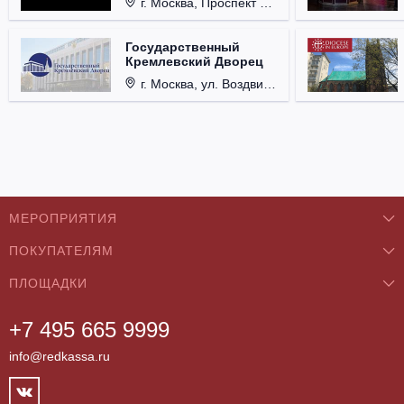
г. Москва, Проспект Мира, д. 12, стр. 9.
Государственный
Кремлевский Дворец
г. Москва, ул. Воздвиженка, д. 1, Кремль.
МЕРОПРИЯТИЯ
ПОКУПАТЕЛЯМ
Концерты
ПЛОЩАДКИ
О нас
Классика
+7 495 665 9999
Бар/Ресторан/Кафе
Как купить
Театры
info@redkassa.ru
Клуб
Возврат билетов
Фестивали
Концертный зал
Контакты
Спорт