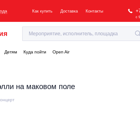
+
рода
Как купить
Доставка
Контакты
с 
ия
Детям
Куда пойти
Open Air
элли на маковом поле
онцерт