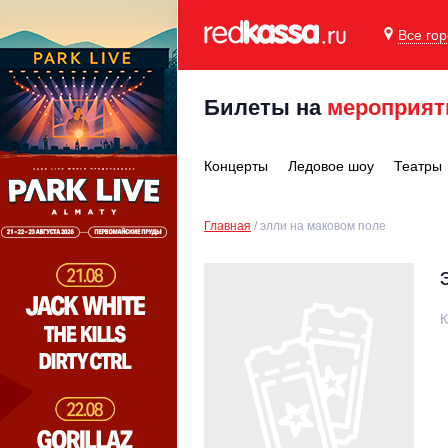
Все го
Билеты на
мероприят
Концерты
Ледовое шоу
Театры
Главная
элли на маковом поле
К