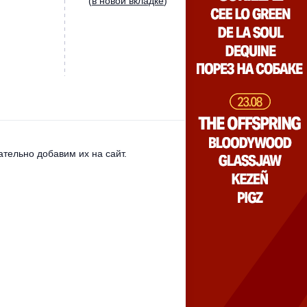
(
в новой вкладке
)
тельно добавим их на сайт.