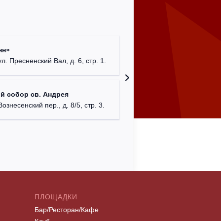
Храм Хр
нн»
Соборо
ул. Пресненский Вал, д. 6, стр. 1.
г. Моск
Театриу
й собор св. Андрея
Дурово
Вознесенский пер., д. 8/5, стр. 3.
г. Моск
ПЛОЩАДКИ
Бар/Ресторан/Кафе