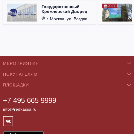
Государственный
Кремлевский Дворец
г. Москва, ул. Воздвиженка, д. 1, Кремль.
МЕРОПРИЯТИЯ
ПОКУПАТЕЛЯМ
Концерты
ПЛОЩАДКИ
О нас
Классика
+7 495 665 9999
Бар/Ресторан/Кафе
Как купить
Театры
info@redkassa.ru
Клуб
Возврат билетов
Фестивали
Концертный зал
Контакты
Спорт
Театр
Партнёры