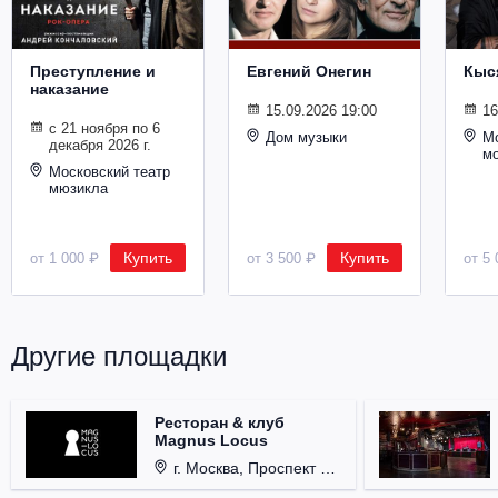
Металл
Преступление и
Евгений Онегин
Кыс
наказание
15.09.2026 19:00
16
с 21 ноября по 6
Дом музыки
Мо
декабря 2026 г.
м
Московский театр
мюзикла
Купить
Купить
от 1 000 ₽
от 3 500 ₽
от 5 
Другие площадки
Ресторан & клуб
Magnus Locus
г. Москва, Проспект Мира, д. 12, стр. 9.