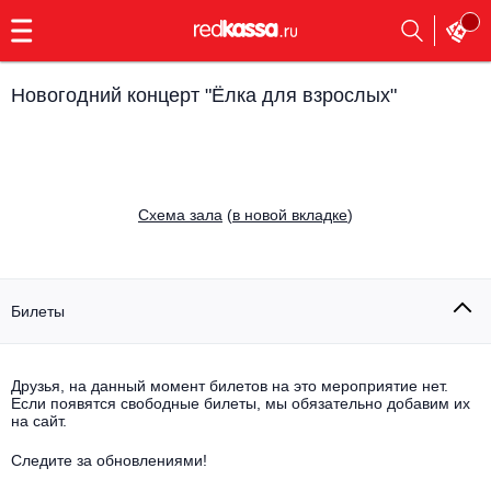
с
9:00
до
23:00
Новогодний концерт "Ёлка для взрослых"
Заказать
обратный
звонок
Главная
Все события
Cхема зала
(
в новой вкладке
)
Выбрать мероприятие
Инди
Все события
Как купить
Электронная музыка
Билеты
Rap, hip-hop, RnB
Все события
Друзья, на данный момент билетов на это мероприятие нет.
Контакты
Панк
Если появятся свободные билеты, мы обязательно добавим их
Поэтический вечер
на сайт.
Все события
Выбрать другой город
Концерты на теплоходе
Опера
Следите за обновлениями!