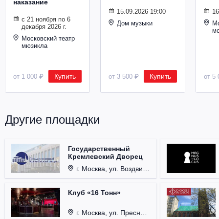
наказание
Металл
15.09.2026 19:00
16
с 21 ноября по 6
Дом музыки
Мо
декабря 2026 г.
м
Московский театр
мюзикла
Купить
Купить
от 1 000 ₽
от 3 500 ₽
от 5 
Другие площадки
Государственный
Кремлевский Дворец
г. Москва, ул. Воздвиженка, д. 1, Кремль.
Клуб «16 Тонн»
г. Москва, ул. Пресненский Вал, д. 6, стр. 1.