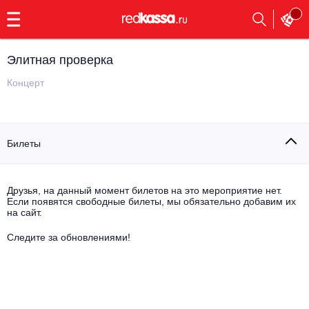
с
9:00
до
23:00
Элитная проверка
Заказать
обратный
Концерт
звонок
Главная
Все события
Билеты
Выбрать мероприятие
Инди
Все события
Как купить
Электронная музыка
Друзья, на данный момент билетов на это мероприятие нет.
Если появятся свободные билеты, мы обязательно добавим их
на сайт.
Rap, hip-hop, RnB
Все события
Следите за обновлениями!
Контакты
Панк
Поэтический вечер
Все события
Выбрать другой город
Концерты на теплоходе
Опера