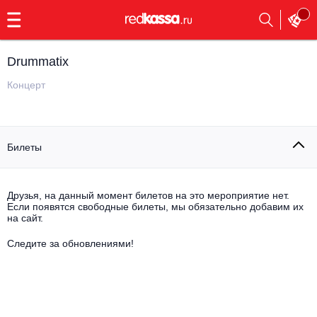
с
9:00
до
23:00
Drummatix
Заказать
обратный
Концерт
звонок
Главная
Все события
Билеты
Выбрать мероприятие
Инди
Все события
Как купить
Электронная музыка
Друзья, на данный момент билетов на это мероприятие нет.
Если появятся свободные билеты, мы обязательно добавим их
на сайт.
Rap, hip-hop, RnB
Все события
Следите за обновлениями!
Контакты
Панк
Поэтический вечер
Все события
Выбрать другой город
Концерты на теплоходе
Опера