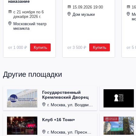
наказание
Металл
15.09.2026 19:00
16
с 21 ноября по 6
Дом музыки
Мо
декабря 2026 г.
м
Московский театр
мюзикла
Купить
Купить
от 1 000 ₽
от 3 500 ₽
от 5 
Другие площадки
Государственный
Кремлевский Дворец
г. Москва, ул. Воздвиженка, д. 1, Кремль.
Клуб «16 Тонн»
г. Москва, ул. Пресненский Вал, д. 6, стр. 1.