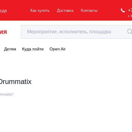
+
рода
Как купить
Доставка
Контакты
с 
ия
Детям
Куда пойти
Open Air
Drummatix
онцерт