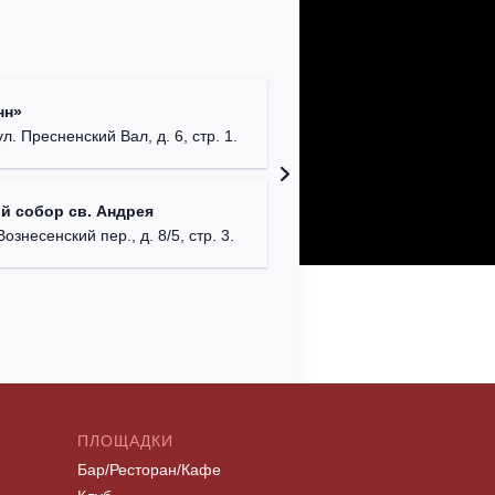
Римско-
нн»
г. Москв
ул. Пресненский Вал, д. 6, стр. 1.
Храм Хр
й собор св. Андрея
Соборо
Вознесенский пер., д. 8/5, стр. 3.
г. Моск
ПЛОЩАДКИ
Бар/Ресторан/Кафе