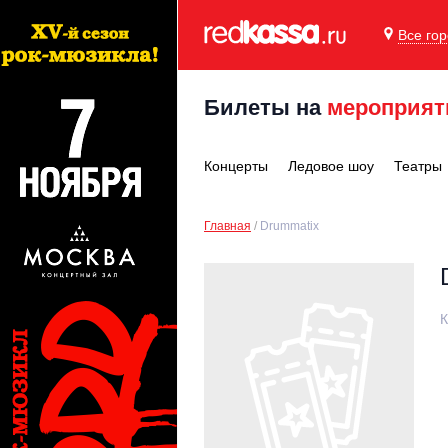
Все го
Билеты на
мероприят
Концерты
Ледовое шоу
Театры
Главная
Drummatix
К