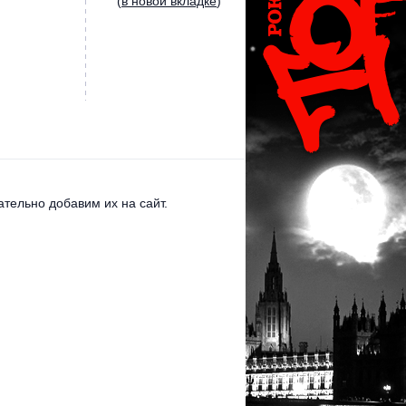
(
в новой вкладке
)
тельно добавим их на сайт.