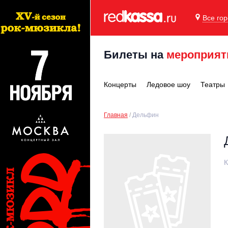
Все го
Билеты на
мероприят
Концерты
Ледовое шоу
Театры
Главная
Дельфин
К