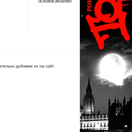
(
в новой вкладке
)
тельно добавим их на сайт.