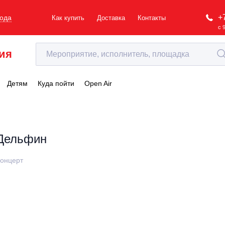
+
рода
Как купить
Доставка
Контакты
с 
ия
Детям
Куда пойти
Open Air
Дельфин
онцерт