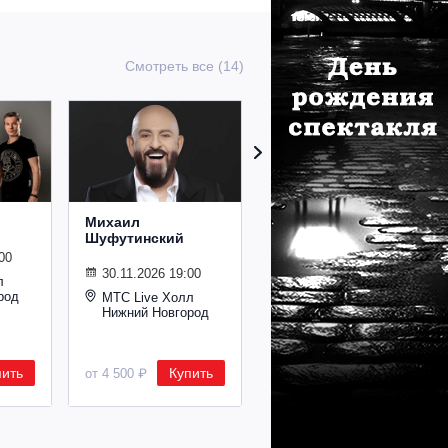
Смотреть все (14)
Михаил
Сурганова и
Шуфутинский
Оркестр
00
30.11.2026 19:00
02.11.2026 19:00
л
род
МТС Live Холл
МТС Live Холл
Нижний Новгород
Нижний Новгород
пить
Купить
Купить
от 4 500 ₽
от 2 600 ₽