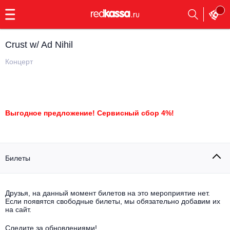
с
9:00
до
23:00
Crust w/ Ad Nihil
Заказать
обратный
Концерт
звонок
Главная
Все события
Выбрать мероприятие
Инди
Выгодное предложение! Сервисный сбор 4%!
Все события
Как купить
Электронная музыка
Билеты
Rap, hip-hop, RnB
Все события
Контакты
Панк
Поэтический вечер
Друзья, на данный момент билетов на это мероприятие нет.
Если появятся свободные билеты, мы обязательно добавим их
Все события
на сайт.
Выбрать другой город
Концерты на теплоходе
Опера
Следите за обновлениями!