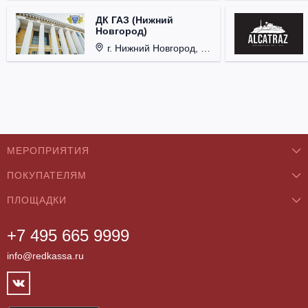
ДК ГАЗ (Нижний
Новгород)
г. Нижний Новгород, ул. Смирнова, д. 12.
МЕРОПРИЯТИЯ
ПОКУПАТЕЛЯМ
Концерты
ПЛОЩАДКИ
О нас
Классика
+7 495 665 9999
Бар/Ресторан/Кафе
Как купить
Театры
info@redkassa.ru
Клуб
Возврат билетов
Фестивали
Концертный зал
Контакты
Спорт