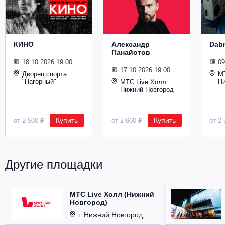
Металл
КИНО
Александр
Dab
Панайотов
18.10.2026 19:00
09
17.10.2026 19:00
Дворец спорта
М
"Нагорный"
Н
МТС Live Холл
Нижний Новгород
Купить
Купить
от 2 500 ₽
от 2 600 ₽
от 2 
Другие площадки
МТС Live Холл (Нижний
Новгород)
г. Нижний Новгород, Площадь Октябрьская, д. 1.