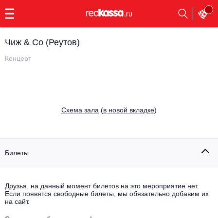
с
9:00
до
23:00
Чиж & Со (Реутов)
Заказать
обратный
Концерт
звонок
Главная
Все события
Выбрать мероприятие
Инди
Cхема зала
(
в новой вкладке
)
Все события
Как купить
Электронная музыка
Rap, hip-hop, RnB
Билеты
Все события
Контакты
Панк
Поэтический вечер
Друзья, на данный момент билетов на это мероприятие нет.
Если появятся свободные билеты, мы обязательно добавим их
Все события
Выбрать другой город
Концерты на теплоходе
на сайт.
Опера