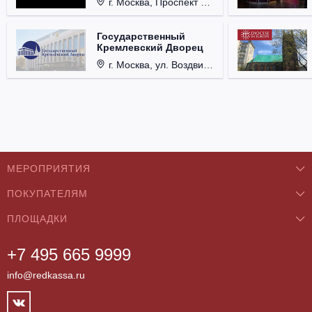
г. Москва, Проспект Мира, д. 12, стр. 9.
Государственный
Кремлевский Дворец
г. Москва, ул. Воздвиженка, д. 1, Кремль.
МЕРОПРИЯТИЯ
ПОКУПАТЕЛЯМ
Концерты
ПЛОЩАДКИ
О нас
Классика
+7 495 665 9999
Бар/Ресторан/Кафе
Как купить
Театры
info@redkassa.ru
Клуб
Возврат билетов
Фестивали
Концертный зал
Контакты
Спорт