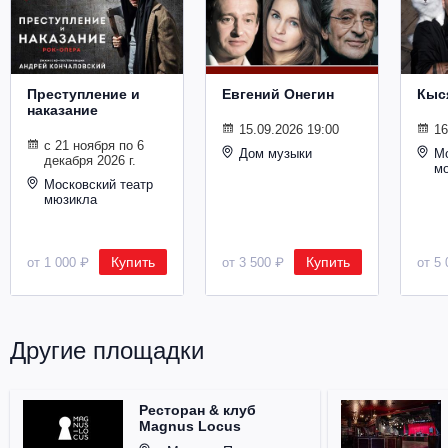
Металл
Преступление и
Евгений Онегин
Кыс
наказание
15.09.2026 19:00
16
с 21 ноября по 6
Дом музыки
Мо
декабря 2026 г.
м
Московский театр
мюзикла
Купить
Купить
от 1 000 ₽
от 3 500 ₽
от 5 
Другие площадки
Ресторан & клуб
Magnus Locus