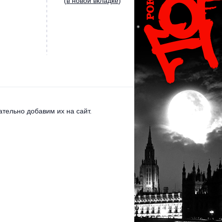
(
в новой вкладке
)
тельно добавим их на сайт.