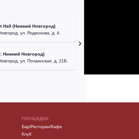
Театр "
t Hall (Нижний Новгород)
бул. М
овгород, ул. Родионова, д. 4.
ДК "Кра
. Нижний Новгород)
г. Ниж
Новгород, ул. Почаинская, д. 21Б.
ПЛОЩАДКИ
Бар/Ресторан/Кафе
Клуб