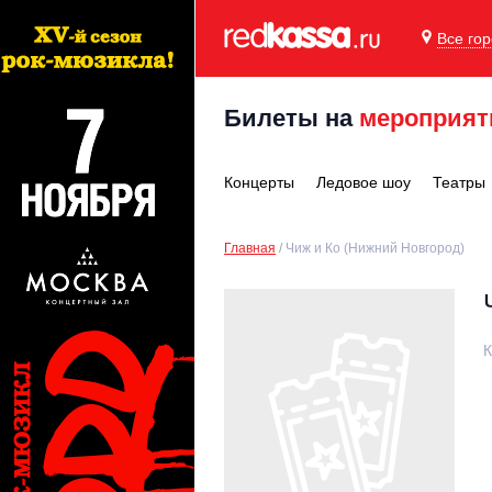
Все го
Билеты на
мероприят
Концерты
Ледовое шоу
Театры
Главная
Чиж и Ко (Нижний Новгород)
К