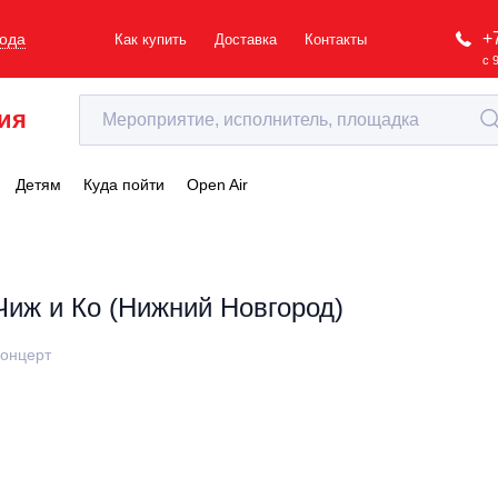
+
рода
Как купить
Доставка
Контакты
с 
ия
Детям
Куда пойти
Open Air
Чиж и Ко (Нижний Новгород)
онцерт