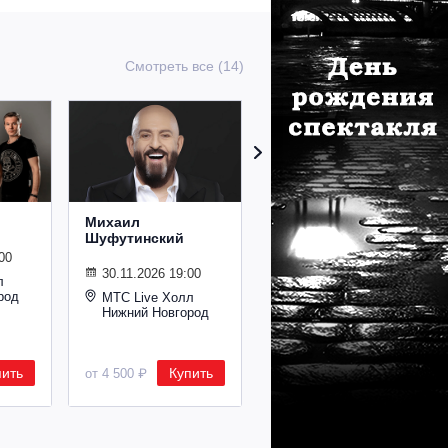
Смотреть все (14)
Михаил
Сурганова и
Шуфутинский
Оркестр
00
30.11.2026 19:00
02.11.2026 19:00
л
род
МТС Live Холл
МТС Live Холл
Нижний Новгород
Нижний Новгород
пить
Купить
Купить
от 4 500 ₽
от 2 600 ₽