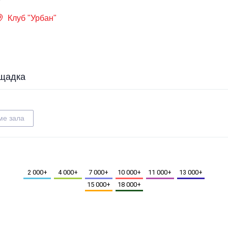
Клуб "Урбан"
щадка
ме зала