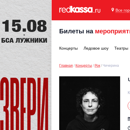
Все го
Билеты на
мероприят
Концерты
Ледовое шоу
Театры
Главная
Концерты
Рок
Чичерина
К