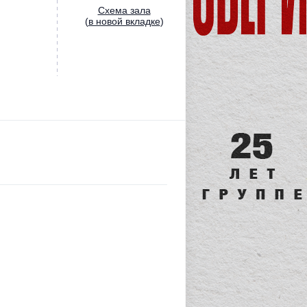
Cхема зала
(
в новой вкладке
)