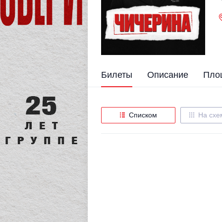
Билеты
Описание
Пло
Списком
На схе