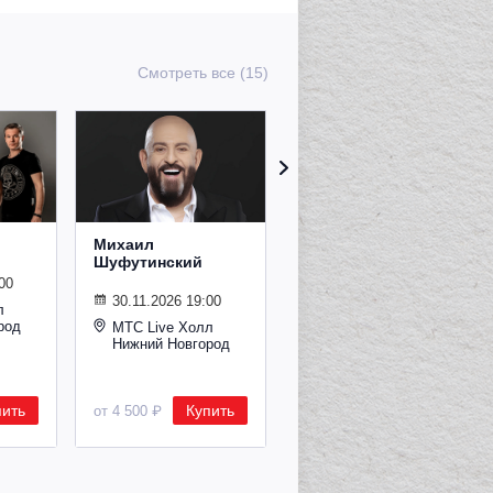
Смотреть все (15)
Михаил
Сурганова и
Шуфутинский
Оркестр
00
30.11.2026 19:00
02.11.2026 19:00
л
род
МТС Live Холл
МТС Live Холл
Нижний Новгород
Нижний Новгород
пить
Купить
Купить
от 4 500 ₽
от 2 600 ₽