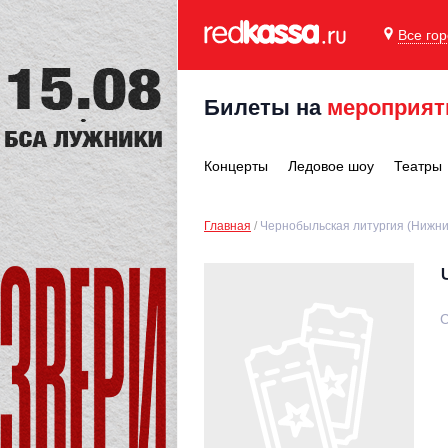
Все го
Билеты на
мероприят
Концерты
Ледовое шоу
Театры
Главная
Чернобыльская литургия (Нижни
С