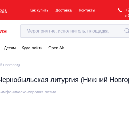
+
рода
Как купить
Доставка
Контакты
с 
ия
Детям
Куда пойти
Open Air
й Новгород)
Чернобыльская литургия (Нижний Новго
имфоническо-хоровая поэма