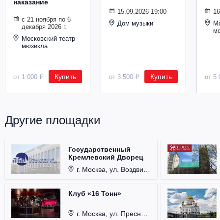
наказание
Металл
15.09.2026 19:00
16
с 21 ноября по 6
Дом музыки
Мо
декабря 2026 г.
м
Московский театр
мюзикла
Купить
Купить
от 1 000 ₽
от 3 500 ₽
от 5 
Другие площадки
Государственный
Кремлевский Дворец
г. Москва, ул. Воздвиженка, д. 1, Кремль.
Клуб «16 Тонн»
г. Москва, ул. Пресненский Вал, д. 6, стр. 1.