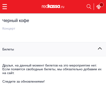
с
9:00
до
23:00
Черный кофе
Заказать
обратный
Концерт
звонок
Главная
Все события
Билеты
Выбрать мероприятие
Инди
Все события
Как купить
Электронная музыка
Друзья, на данный момент билетов на это мероприятие нет.
Если появятся свободные билеты, мы обязательно добавим их
на сайт.
Rap, hip-hop, RnB
Все события
Следите за обновлениями!
Контакты
Панк
Поэтический вечер
Все события
Выбрать другой город
Концерты на теплоходе
Опера