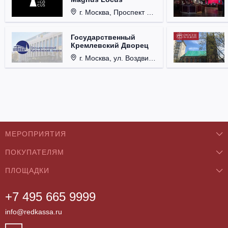
г. Москва, Проспект Мира, д. 12, стр. 9.
Государственный
Кремлевский Дворец
г. Москва, ул. Воздвиженка, д. 1, Кремль.
МЕРОПРИЯТИЯ
ПОКУПАТЕЛЯМ
Концерты
ПЛОЩАДКИ
О нас
Классика
+7 495 665 9999
Бар/Ресторан/Кафе
Как купить
Театры
info@redkassa.ru
Клуб
Возврат билетов
Фестивали