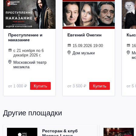
Металл
Преступление и
Евгений Онегин
Кыс
наказание
15.09.2026 19:00
16
с 21 ноября по 6
Дом музыки
Мо
декабря 2026 г.
м
Московский театр
мюзикла
Купить
Купить
от 1 000 ₽
от 3 500 ₽
от 5 
Другие площадки
Ресторан & клуб
Magnus Locus