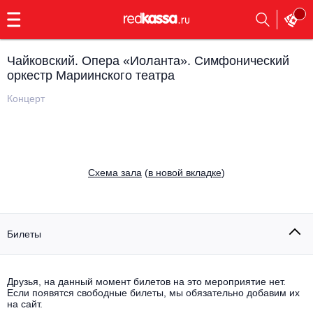
с
9:00
до
23:00
Чайковский. Опера «Иоланта». Симфонический
Заказать
оркестр Мариинского театра
обратный
звонок
Концерт
Главная
Все события
Выбрать мероприятие
Инди
Все события
Cхема зала
(
в новой вкладке
)
Как купить
Электронная музыка
Rap, hip-hop, RnB
Все события
Билеты
Контакты
Панк
Поэтический вечер
Все события
Друзья, на данный момент билетов на это мероприятие нет.
Выбрать другой город
Концерты на теплоходе
Если появятся свободные билеты, мы обязательно добавим их
Опера
на сайт.