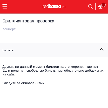
с
9:00
до
23:00
Бриллиантовая проверка
Заказать
обратный
Концерт
звонок
Главная
Все события
Билеты
Выбрать мероприятие
Инди
Все события
Как купить
Электронная музыка
Друзья, на данный момент билетов на это мероприятие нет.
Если появятся свободные билеты, мы обязательно добавим их
на сайт.
Rap, hip-hop, RnB
Все события
Следите за обновлениями!
Контакты
Панк
Поэтический вечер
Все события
Выбрать другой город
Концерты на теплоходе
Опера