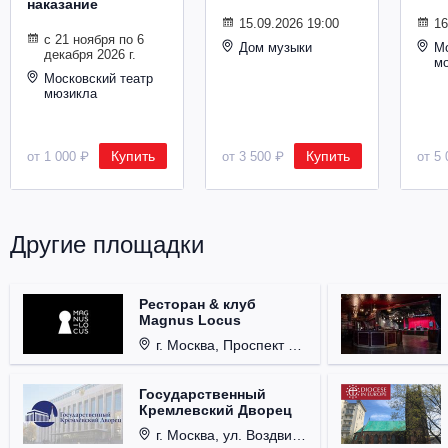
наказание
Металл
15.09.2026 19:00
16
с 21 ноября по 6
Дом музыки
Мо
декабря 2026 г.
м
Московский театр
мюзикла
Купить
Купить
от 1 000 ₽
от 3 500 ₽
от 5 
Другие площадки
Ресторан & клуб
Magnus Locus
г. Москва, Проспект Мира, д. 12, стр. 9.
Государственный
Кремлевский Дворец
г. Москва, ул. Воздвиженка, д. 1, Кремль.