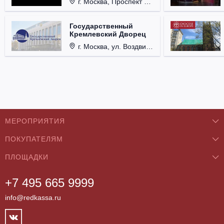
г. Москва, Проспект Мира, д. 12, стр. 9.
Государственный
Кремлевский Дворец
г. Москва, ул. Воздвиженка, д. 1, Кремль.
МЕРОПРИЯТИЯ
ПОКУПАТЕЛЯМ
Концерты
ПЛОЩАДКИ
О нас
Классика
+7 495 665 9999
Бар/Ресторан/Кафе
Как купить
Театры
info@redkassa.ru
Клуб
Возврат билетов
Фестивали
Концертный зал
Контакты
Спорт