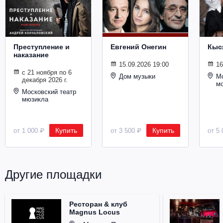
Металл
Преступление и
Евгений Онегин
Кыс
наказание
15.09.2026 19:00
16
с 21 ноября по 6
Дом музыки
Мо
декабря 2026 г.
м
Московский театр
мюзикла
Купить
Купить
от 1 000 ₽
от 3 500 ₽
от 5 
Другие площадки
Ресторан & клуб
Magnus Locus