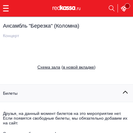
с
9:00
до
23:00
Ансамбль "Березка" (Коломна)
Заказать
обратный
Концерт
звонок
Главная
Все события
Выбрать мероприятие
Инди
Cхема зала
(
в новой вкладке
)
Все события
Как купить
Электронная музыка
Rap, hip-hop, RnB
Билеты
Все события
Контакты
Панк
Поэтический вечер
Друзья, на данный момент билетов на это мероприятие нет.
Если появятся свободные билеты, мы обязательно добавим их
Все события
Выбрать другой город
Концерты на теплоходе
на сайт.
Опера