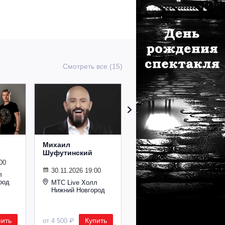
Смотреть все (15)
Михаил
Сурганова и
Шуфутинский
Оркестр
00
30.11.2026 19:00
02.11.2026 19:00
л
род
МТС Live Холл
МТС Live Холл
Нижний Новгород
Нижний Новгород
пить
Купить
Купить
от 4 500 ₽
от 2 600 ₽