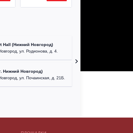
Театр "
t Hall (Нижний Новгород)
бул. М
овгород, ул. Родионова, д. 4.
ДК "Кра
. Нижний Новгород)
г. Ниж
Новгород, ул. Почаинская, д. 21Б.