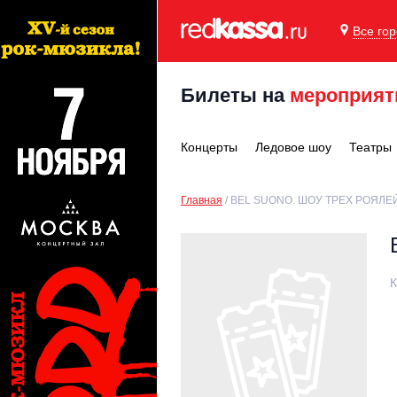
Все го
Билеты на
мероприят
Концерты
Ледовое шоу
Театры
Главная
BEL SUONO. ШОУ ТРЕХ РОЯЛЕЙ 
К