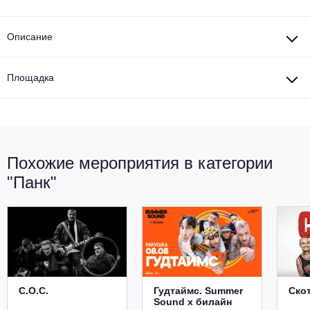
Описание
Площадка
Похожие мероприятия в категории
"Панк"
С.О.С.
Гудтаймс. Summer
Ско
Sound х билайн