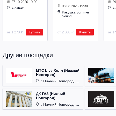
27.10.2026 19:00
29
08.08.2026 19:30
Alcatraz
Al
Ракушка Summer
Sound
Купить
Купить
от 1 270 ₽
от 2 800 ₽
от 1 
Другие площадки
МТС Live Холл (Нижний
Новгород)
г. Нижний Новгород, Площадь Октябрьская, д. 1.
ДК ГАЗ (Нижний
Новгород)
г. Нижний Новгород, ул. Смирнова, д. 12.