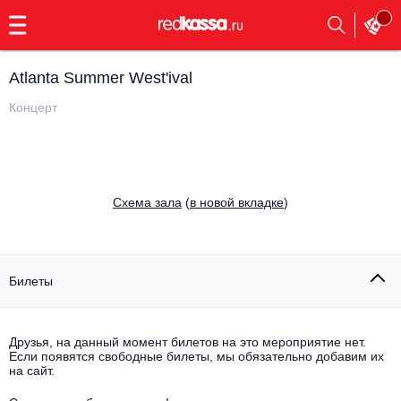
с
9:00
до
23:00
Atlanta Summer West'ival
Заказать
обратный
Концерт
звонок
Главная
Все события
Выбрать мероприятие
Инди
Cхема зала
(
в новой вкладке
)
Все события
Как купить
Электронная музыка
Rap, hip-hop, RnB
Билеты
Все события
Контакты
Панк
Поэтический вечер
Друзья, на данный момент билетов на это мероприятие нет.
Если появятся свободные билеты, мы обязательно добавим их
Все события
Выбрать другой город
Концерты на теплоходе
на сайт.
Опера