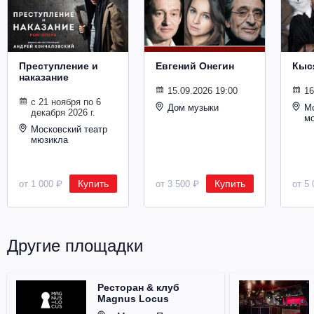
Металл
Преступление и
Евгений Онегин
Кыс
наказание
15.09.2026 19:00
16
с 21 ноября по 6
Дом музыки
Мо
декабря 2026 г.
м
Московский театр
мюзикла
Купить
Купить
от 1 000 ₽
от 3 500 ₽
от 5 
Другие площадки
Ресторан & клуб
Magnus Locus