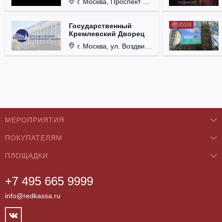
г. Москва, Проспект Мира, д. 12, стр. 9.
Государственный
Кремлевский Дворец
г. Москва, ул. Воздвиженка, д. 1, Кремль.
МЕРОПРИЯТИЯ
ПОКУПАТЕЛЯМ
Концерты
ПЛОЩАДКИ
О нас
Классика
+7 495 665 9999
Бар/Ресторан/Кафе
Как купить
Театры
info@redkassa.ru
Клуб
Возврат билетов
Фестивали
Концертный зал
Контакты
Спорт