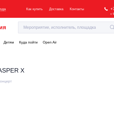
+
рода
Как купить
Доставка
Контакты
с 
ия
Детям
Куда пойти
Open Air
ASPER X
онцерт