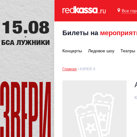
Все го
Билеты на
мероприят
Концерты
Ледовое шоу
Театры
Главная
ASPER X
К