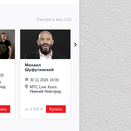
Смотреть все (15)
Михаил
Сурганова и
Шуфутинский
Оркестр
00
30.11.2026 19:00
02.11.2026 19:00
л
род
МТС Live Холл
МТС Live Холл
Нижний Новгород
Нижний Новгород
пить
Купить
Купить
от 4 500 ₽
от 2 600 ₽