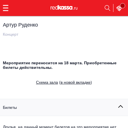
с
9:00
до
23:00
Артур Руденко
Заказать
обратный
Концерт
звонок
Главная
Все события
Выбрать мероприятие
Инди
Мероприятие переносится на 18 марта. Приобретенные
билеты действительны.
Все события
Как купить
Электронная музыка
Cхема зала
(
в новой вкладке
)
Rap, hip-hop, RnB
Все события
Контакты
Панк
Поэтический вечер
Билеты
Все события
Выбрать другой город
Концерты на теплоходе
Опера
Друзья, на данный момент билетов на это мероприятие нет.