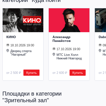
Металл
КИНО
Александр
Dab
Панайотов
18.10.2026 19:00
09
17.10.2026 19:00
Дворец спорта
М
"Нагорный"
Н
МТС Live Холл
Нижний Новгород
Купить
Купить
от 2 500 ₽
от 2 600 ₽
от 2 
Площадки в категории
"Зрительный зал"