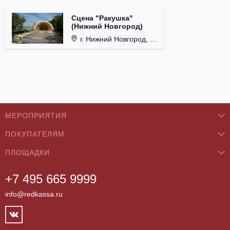
Сцена "Ракушка"
(Нижний Новгород)
г. Нижний Новгород, Александровский сад.
МЕРОПРИЯТИЯ
ПОКУПАТЕЛЯМ
Концерты
ПЛОЩАДКИ
О нас
Классика
+7 495 665 9999
Бар/Ресторан/Кафе
Как купить
Театры
info@redkassa.ru
Клуб
Возврат билетов
Фестивали
Концертный зал
Контакты
Спорт