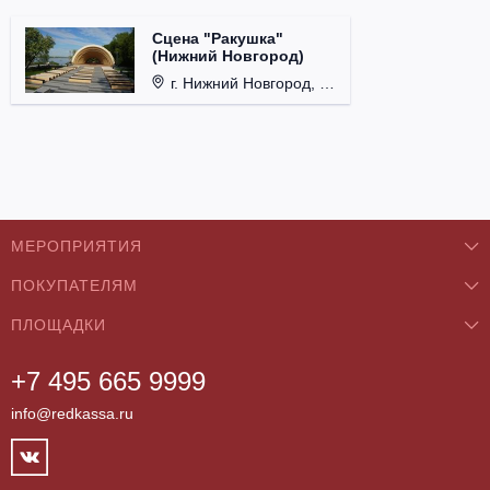
Сцена "Ракушка"
(Нижний Новгород)
г. Нижний Новгород, Александровский сад.
МЕРОПРИЯТИЯ
ПОКУПАТЕЛЯМ
Концерты
ПЛОЩАДКИ
О нас
Классика
+7 495 665 9999
Бар/Ресторан/Кафе
Как купить
Театры
info@redkassa.ru
Клуб
Возврат билетов
Фестивали
Концертный зал
Контакты
Спорт