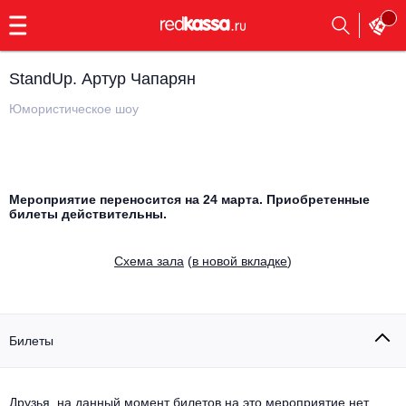
с
9:00
до
23:00
StandUp. Артур Чапарян
Заказать
обратный
Юмористическое шоу
звонок
Главная
Все события
Выбрать мероприятие
Инди
Мероприятие переносится на 24 марта. Приобретенные
билеты действительны.
Все события
Как купить
Электронная музыка
Cхема зала
(
в новой вкладке
)
Rap, hip-hop, RnB
Все события
Контакты
Панк
Поэтический вечер
Билеты
Все события
Выбрать другой город
Концерты на теплоходе
Опера
Друзья, на данный момент билетов на это мероприятие нет.