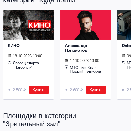
Металл
КИНО
Александр
Dab
Панайотов
18.10.2026 19:00
09
17.10.2026 19:00
Дворец спорта
М
"Нагорный"
Н
МТС Live Холл
Нижний Новгород
Купить
Купить
от 2 500 ₽
от 2 600 ₽
от 2 
Площадки в категории
"Зрительный зал"