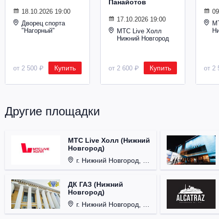
Панайотов
Металл
18.10.2026 19:00
09
17.10.2026 19:00
Дворец спорта
М
"Нагорный"
Н
МТС Live Холл
Нижний Новгород
Купить
Купить
от 2 500 ₽
от 2 600 ₽
от 2 
Другие площадки
МТС Live Холл (Нижний
Новгород)
г. Нижний Новгород, Площадь Октябрьская, д. 1.
ДК ГАЗ (Нижний
Новгород)
г. Нижний Новгород, ул. Смирнова, д. 12.