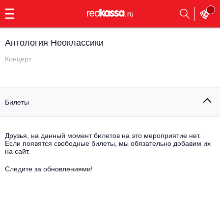
с
9:00
до
23:00
Антология Неоклассики
Заказать
обратный
Концерт
звонок
Главная
Все события
Билеты
Выбрать мероприятие
Инди
Все события
Как купить
Электронная музыка
Друзья, на данный момент билетов на это мероприятие нет.
Если появятся свободные билеты, мы обязательно добавим их
на сайт.
Rap, hip-hop, RnB
Все события
Следите за обновлениями!
Контакты
Панк
Поэтический вечер
Все события
Выбрать другой город
Концерты на теплоходе
Опера