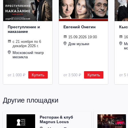
Металл
Преступление и
Евгений Онегин
Кыс
наказание
15.09.2026 19:00
16
с 21 ноября по 6
Дом музыки
Мо
декабря 2026 г.
м
Московский театр
мюзикла
Купить
Купить
от 1 000 ₽
от 3 500 ₽
от 5 
Другие площадки
Ресторан & клуб
Magnus Locus