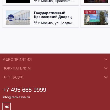
г. Москва, Проспект Мира, д. 12, стр. 9.
Государственный
Кремлевский Дворец
г. Москва, ул. Воздвиженка, д. 1, Кремль.
МЕРОПРИЯТИЯ
ПОКУПАТЕЛЯМ
Концерты
ПЛОЩАДКИ
О нас
Классика
+7 495 665 9999
Бар/Ресторан/Кафе
Как купить
Театры
info@redkassa.ru
Клуб
Возврат билетов
Фестивали
Концертный зал
Контакты
Спорт