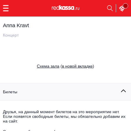
с
9:00
до
23:00
Anna Kravt
Заказать
обратный
Концерт
звонок
Главная
Все события
Выбрать мероприятие
Инди
Cхема зала
(
в новой вкладке
)
Все события
Как купить
Электронная музыка
Rap, hip-hop, RnB
Билеты
Все события
Контакты
Панк
Поэтический вечер
Друзья, на данный момент билетов на это мероприятие нет.
Если появятся свободные билеты, мы обязательно добавим их
Все события
Выбрать другой город
Концерты на теплоходе
на сайт.
Опера