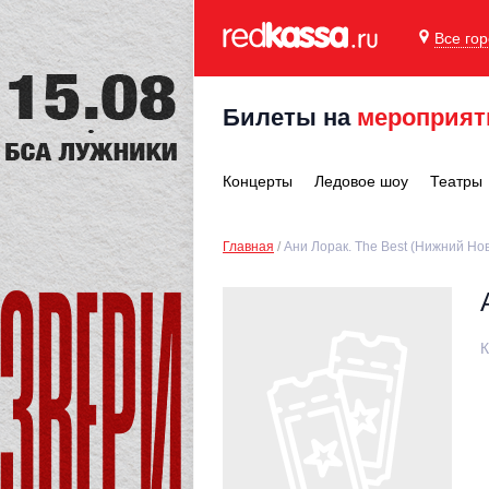
Все го
Билеты на
мероприят
Концерты
Ледовое шоу
Театры
Главная
Ани Лорак. The Best (Нижний Но
К