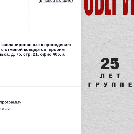
(
в новой вкладке
)
, запланированные к проведению
е с отменой концертов, просим
а, д. 75, стр. 21, офис 405, а
 программу
бимых