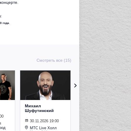
концерте.
и
.
0 года
.
Смотреть все (15)
Михаил
Сурганова и
Шуфутинский
Оркестр
00
30.11.2026 19:00
02.11.2026 19:00
л
род
МТС Live Холл
МТС Live Холл