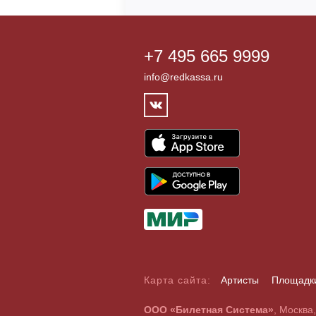
+7 495 665 9999
info@redkassa.ru
Карта сайта:
Артисты
Площадк
А
Б
В
Г
Д
Е
Ж
З
И
Й
К
Л
М
Н
О
П
Р
С
ООО «Билетная Система»
, Москва
A
B
C
D
E
F
G
H
I
J
K
L
M
N
O
P
Q
R