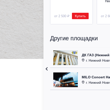
Ни
Купить
от 2 500 ₽
от 2 
Другие площадки
ДК ГАЗ (Нижний
г. Нижний Новг
MILO Concert Ha
г. Нижний Новго