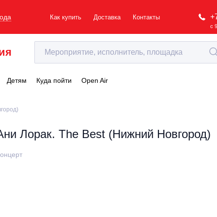
+
рода
Как купить
Доставка
Контакты
с 
ия
Детям
Куда пойти
Open Air
вгород)
Ани Лорак. The Best (Нижний Новгород)
онцерт