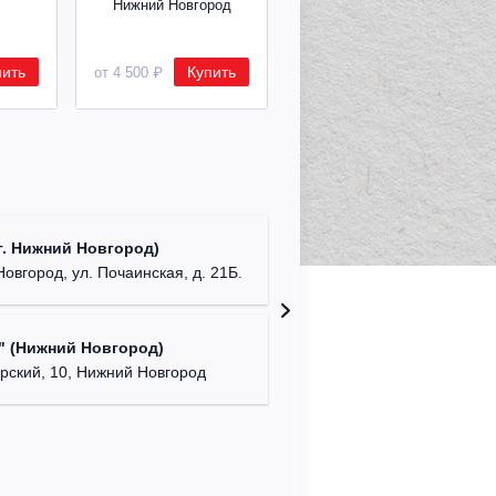
Нижний Новгород
Нижний Новгород
пить
Купить
Купить
от 4 500 ₽
от 2 600 ₽
ДК "Кра
. Нижний Новгород)
г. Ниж
Новгород, ул. Почаинская, д. 21Б.
NENAVIS
" (Нижний Новгород)
г. Нижний
ский, 10, Нижний Новгород