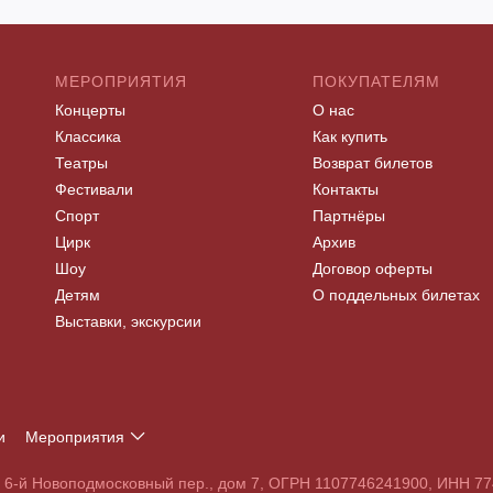
МЕРОПРИЯТИЯ
ПОКУПАТЕЛЯМ
Концерты
О нас
Классика
Как купить
Театры
Возврат билетов
Фестивали
Контакты
Спорт
Партнёры
Цирк
Архив
Шоу
Договор оферты
Детям
О поддельных билетах
Выставки, экскурсии
и
Мероприятия
Т
У
Ф
Х
Ц
Ч
Ш
Щ
Э
Ю
Я
, 6-й Новоподмосковный пер., дом 7, ОГРН 1107746241900, ИНН 
S
T
U
V
W
X
Y
Z