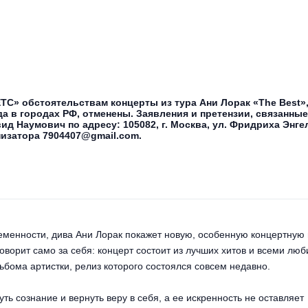
С» обстоятельствам концерты из тура Ани Лорак «The Best»
ода в городах РФ, отменены. Заявления и претензии, связанны
 Наумович по адресу: 105082, г. Москва, ул. Фридриха Энгельс
низатора 7904407@gmail.com.
еменности, дива Ани Лорак покажет новую, особенную концертную
оворит само за себя: концерт состоит из лучших хитов и всеми лю
льбома артистки, релиз которого состоялся совсем недавно.
ть сознание и вернуть веру в себя, а ее искренность не оставляет