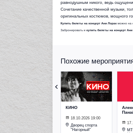
равнодушным никого, ведь ощущение
Сочетание качественной музыки, то
оригинальных костюмов, мощного гол
Купить билеты на концерт Ани Лорак
можно на с
Забронировать и
купить билеты на концерт Ани
Похожие мероприятия 
КИНО
Алек
Пана
18.10.2026 19:00
17.
Дворец спорта
"Нагорный"
МТ