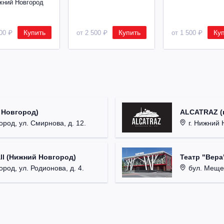
жний Новгород
Купить
Купить
Ку
600 ₽
от 2 500 ₽
от 1 500 ₽
 Новгород)
ALCATRAZ (г
ород, ул. Смирнова, д. 12.
г. Нижний 
ll (Нижний Новгород)
Театр "Вера
род, ул. Родионова, д. 4.
бул. Мещер