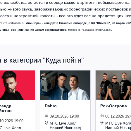
 волшебства остается в сердце каждого зрителя, побывавшего на 
лько живого звука, завораживающих хореографических постановок 
оса и невероятной красоты - все это ждет вас на предстоящих шоу
айте redkassa.ru.
Ани Лорак - концерт в Нижнем Новгороде, в КЗ "Юпитер", 28 марта 202
 Лорак без наценки, по ценам организаторов,
можно в РедКасса (RedKassa).
в категории "Куда пойти"
сандр
Dabro
Рок-Острова
йотов
09.10.2026 19:00
06.12.2026 19:
10.2026 19:00
МТС Live Холл
МТС Live Хол
Нижний Новгород
Нижний Новго
С Live Холл