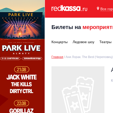
Все го
Билеты на
мероприят
Концерты
Ледовое шоу
Театры
Главная
Ани Лорак. The Best (Череповец)
К