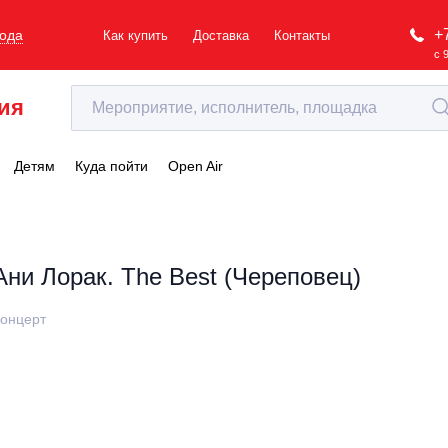
+
рода
Как купить
Доставка
Контакты
с 
ия
Детям
Куда пойти
Open Air
Ани Лорак. The Best (Череповец)
онцерт