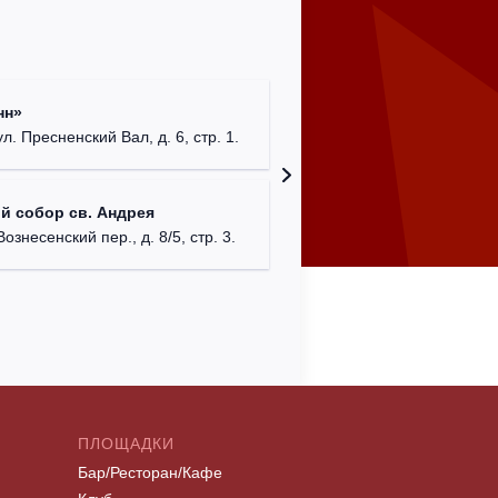
Храм Хр
нн»
Соборо
ул. Пресненский Вал, д. 6, стр. 1.
г. Моск
Театриу
й собор св. Андрея
Дурово
Вознесенский пер., д. 8/5, стр. 3.
г. Моск
ПЛОЩАДКИ
Бар/Ресторан/Кафе