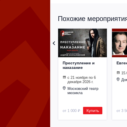
Похожие мероприятия 
Преступление и
Евге
наказание
15.
с 21 ноября по 6
До
декабря 2026 г.
Московский театр
мюзикла
Купить
от 1 000 ₽
от 3 