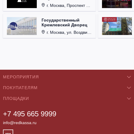
г. Москва, Проспект Мира, д. 12, стр. 9.
Государственный
Кремлевский Дворец
г. Москва, ул. Воздвиженка, д. 1, Кремль.
МЕРОПРИЯТИЯ
ПОКУПАТЕЛЯМ
Концерты
ПЛОЩАДКИ
О нас
Классика
+7 495 665 9999
Бар/Ресторан/Кафе
Как купить
Театры
info@redkassa.ru
Клуб
Возврат билетов
Фестивали