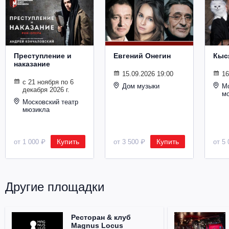
Преступление и
Евгений Онегин
Кыс
наказание
15.09.2026 19:00
16
с 21 ноября по 6
Дом музыки
Мо
декабря 2026 г.
м
Московский театр
мюзикла
Купить
Купить
от 1 000 ₽
от 3 500 ₽
от 5 
Другие площадки
Ресторан & клуб
Magnus Locus