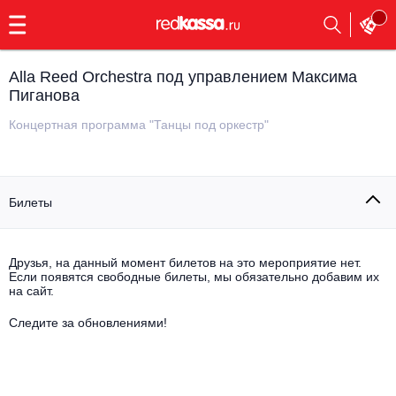
с
9:00
до
23:00
Alla Reed Orchestra под управлением Максима
Заказать
Пиганова
обратный
звонок
Концертная программа "Танцы под оркестр"
Главная
Все события
Выбрать мероприятие
Инди
Билеты
Все события
Как купить
Электронная музыка
Друзья, на данный момент билетов на это мероприятие нет.
Rap, hip-hop, RnB
Если появятся свободные билеты, мы обязательно добавим их
Все события
на сайт.
Контакты
Панк
Следите за обновлениями!
Поэтический вечер
Все события
Выбрать другой город
Концерты на теплоходе
Опера