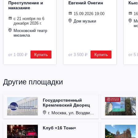
Преступление и
Евгений Онегин
Кыс
Металл
наказание
15.09.2026 19:00
16
с 21 ноября по 6
Дом музыки
Мо
декабря 2026 г.
м
Московский театр
мюзикла
Купить
Купить
от 1 000 ₽
от 3 500 ₽
от 5 
Другие площадки
Государственный
Кремлевский Дворец
г. Москва, ул. Воздвиженка, д. 1, Кремль.
Клуб «16 Тонн»