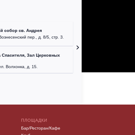
Римско-
й собор св. Андрея
г. Москв
Вознесенский пер., д. 8/5, стр. 3.
Театриу
 Спасителя, Зал Церковных
Дурово
г. Моск
ул. Волхонка, д. 15.
ПЛОЩАДКИ
Бар/Ресторан/Кафе