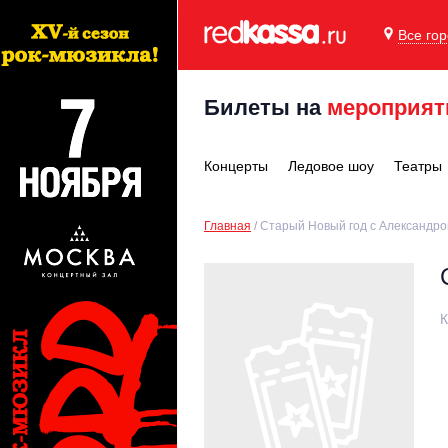
Все го
Билеты на
мероприят
Концерты
Ледовое шоу
Театры
Главная
Старый Новый год с Александр
К