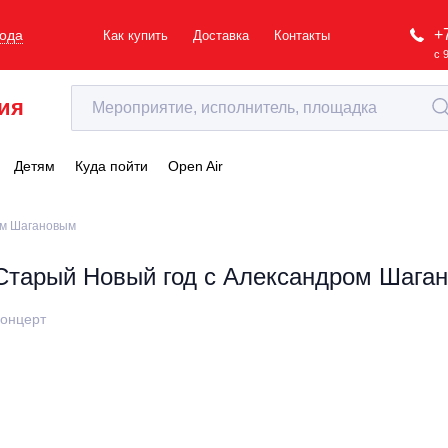
+
рода
Как купить
Доставка
Контакты
с 
ия
Детям
Куда пойти
Open Air
ом Шагановым
Старый Новый год с Александром Шага
онцерт