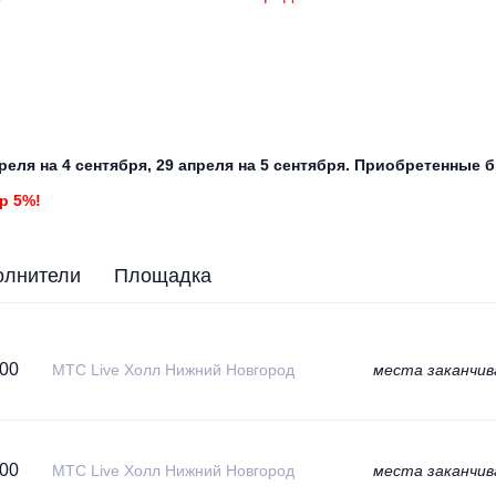
реля на 4 сентября, 29 апреля на 5 сентября. Приобретенные
р 5%!
олнители
Площадка
:00
МТС Live Холл Нижний Новгород
места заканчи
:00
МТС Live Холл Нижний Новгород
места заканчи