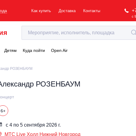
+
рода
Как купить
Доставка
Контакты
с 
ия
Детям
Куда пойти
Open Air
сандр РОЗЕНБАУМ
Александр РОЗЕНБАУМ
онцерт
6+
с 4 по 5 сентября 2026 г.
МТС Live Холл Нижний Новгород