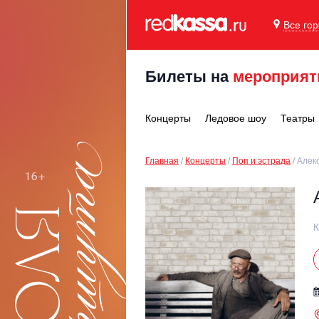
Все го
Билеты на
мероприят
Концерты
Ледовое шоу
Театры
Главная
Концерты
Поп и эстрада
Алек
К