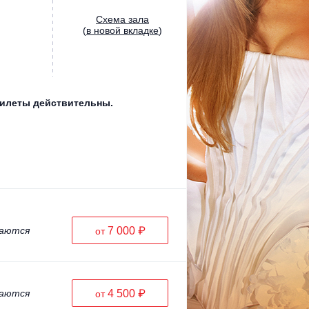
Cхема зала
(
в новой вкладке
)
 билеты действительны.
ваются
7 000 ₽
от
ваются
4 500 ₽
от