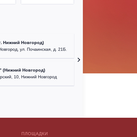
ДК "Кра
. Нижний Новгород)
г. Ниж
Новгород, ул. Почаинская, д. 21Б.
NENAVIS
" (Нижний Новгород)
г. Нижний
ский, 10, Нижний Новгород
ПЛОЩАДКИ