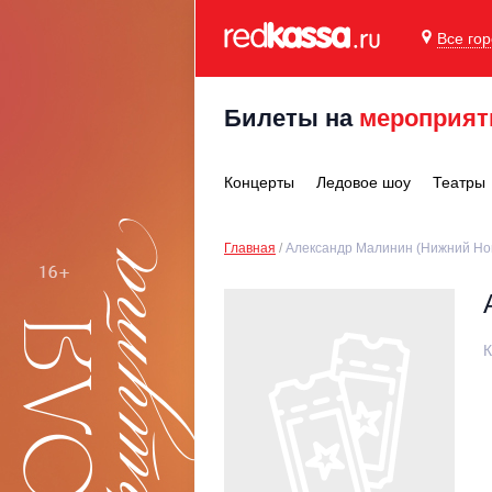
Все го
Билеты на
мероприят
Концерты
Ледовое шоу
Театры
Главная
Александр Малинин (Нижний Но
К