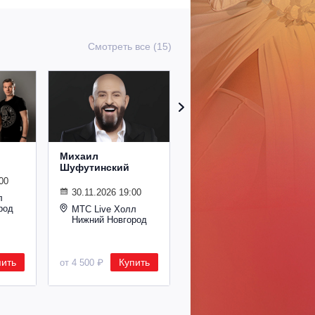
Смотреть все (15)
Михаил
Сурганова и
Шуфутинский
Оркестр
00
30.11.2026 19:00
02.11.2026 19:00
л
род
МТС Live Холл
МТС Live Холл
Нижний Новгород
Нижний Новгород
пить
Купить
Купить
от 4 500 ₽
от 2 600 ₽