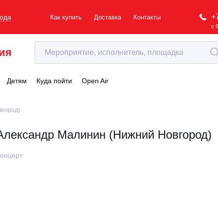
+
рода
Как купить
Доставка
Контакты
с 
ия
Детям
Куда пойти
Open Air
вгород)
Александр Малинин (Нижний Новгород)
онцерт