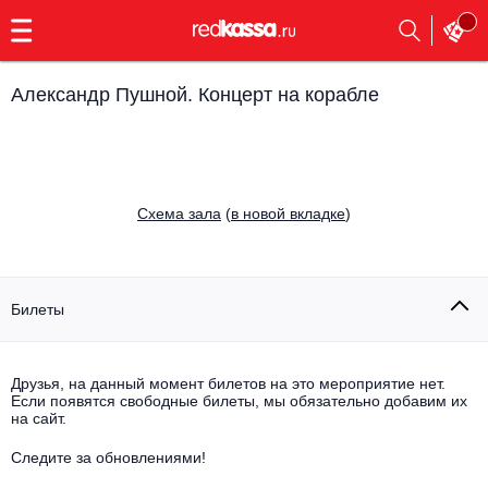
с
9:00
до
23:00
Александр Пушной. Концерт на корабле
Заказать
обратный
звонок
Главная
Все события
Cхема зала
(
в новой вкладке
)
Выбрать мероприятие
Инди
Все события
Как купить
Электронная музыка
Билеты
Rap, hip-hop, RnB
Все события
Друзья, на данный момент билетов на это мероприятие нет.
Контакты
Панк
Если появятся свободные билеты, мы обязательно добавим их
Поэтический вечер
на сайт.
Все события
Выбрать другой город
Концерты на теплоходе
Опера
Следите за обновлениями!