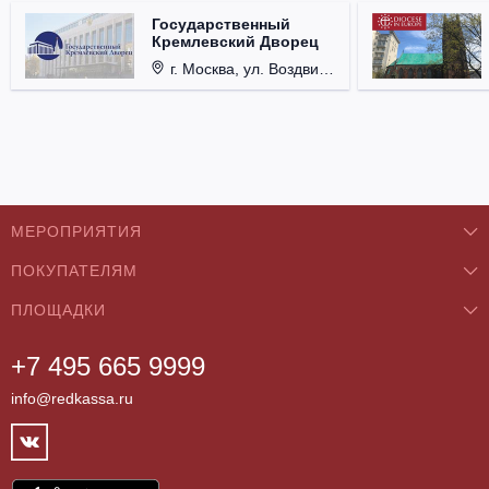
Государственный
Кремлевский Дворец
г. Москва, ул. Воздвиженка, д. 1, Кремль.
МЕРОПРИЯТИЯ
ПОКУПАТЕЛЯМ
Концерты
ПЛОЩАДКИ
О нас
Классика
+7 495 665 9999
Бар/Ресторан/Кафе
Как купить
Театры
info@redkassa.ru
Клуб
Возврат билетов
Фестивали
Концертный зал
Контакты
Спорт
Театр
Партнёры