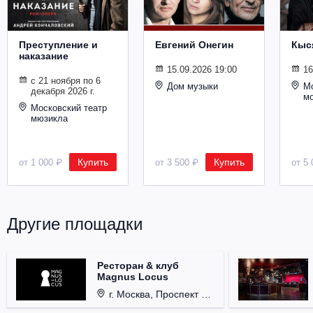
Металл
Преступление и
Евгений Онегин
Кыс
наказание
15.09.2026 19:00
16
с 21 ноября по 6
Дом музыки
Мо
декабря 2026 г.
м
Московский театр
мюзикла
Купить
Купить
от 1 000 ₽
от 3 500 ₽
от 5 
Другие площадки
Ресторан & клуб
Magnus Locus
г. Москва, Проспект Мира, д. 12, стр. 9.