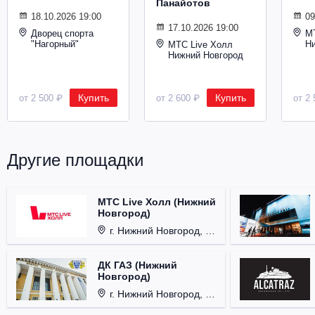
Панайотов
Металл
18.10.2026 19:00
09
17.10.2026 19:00
Дворец спорта
М
"Нагорный"
Н
МТС Live Холл
Нижний Новгород
Купить
Купить
от 2 500 ₽
от 2 600 ₽
от 2 
Другие площадки
МТС Live Холл (Нижний
Новгород)
г. Нижний Новгород, Площадь Октябрьская, д. 1.
ДК ГАЗ (Нижний
Новгород)
г. Нижний Новгород, ул. Смирнова, д. 12.