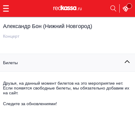
с
9:00
до
23:00
Александр Бон (Нижний Новгород)
Заказать
обратный
Концерт
звонок
Главная
Все события
Билеты
Выбрать мероприятие
Инди
Все события
Как купить
Электронная музыка
Друзья, на данный момент билетов на это мероприятие нет.
Если появятся свободные билеты, мы обязательно добавим их
на сайт.
Rap, hip-hop, RnB
Все события
Следите за обновлениями!
Контакты
Панк
Поэтический вечер
Все события
Выбрать другой город
Концерты на теплоходе
Опера