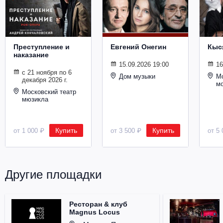
Металл
Преступление и
Евгений Онегин
Кыс
наказание
15.09.2026 19:00
16
с 21 ноября по 6
Дом музыки
Мо
декабря 2026 г.
м
Московский театр
мюзикла
Купить
Купить
от 1 000 ₽
от 3 500 ₽
от 5 
Другие площадки
Ресторан & клуб
Magnus Locus