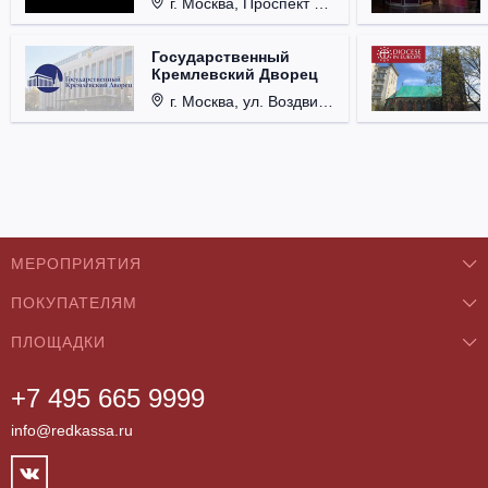
г. Москва, Проспект Мира, д. 12, стр. 9.
Государственный
Кремлевский Дворец
г. Москва, ул. Воздвиженка, д. 1, Кремль.
МЕРОПРИЯТИЯ
ПОКУПАТЕЛЯМ
Концерты
ПЛОЩАДКИ
О нас
Классика
+7 495 665 9999
Бар/Ресторан/Кафе
Как купить
Театры
info@redkassa.ru
Клуб
Возврат билетов
Фестивали
Концертный зал
Контакты
Спорт