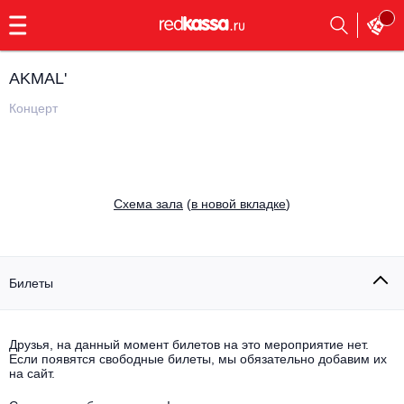
с
9:00
до
23:00
AKMAL'
Заказать
обратный
Концерт
звонок
Главная
Все события
Выбрать мероприятие
Инди
Cхема зала
(
в новой вкладке
)
Все события
Как купить
Электронная музыка
Rap, hip-hop, RnB
Билеты
Все события
Контакты
Панк
Поэтический вечер
Друзья, на данный момент билетов на это мероприятие нет.
Если появятся свободные билеты, мы обязательно добавим их
Все события
Выбрать другой город
Концерты на теплоходе
на сайт.
Опера