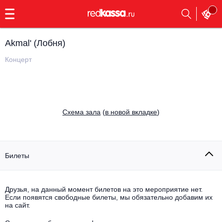
с
9:00
до
23:00
Akmal' (Лобня)
Заказать
обратный
Концерт
звонок
Главная
Все события
Выбрать мероприятие
Инди
Cхема зала
(
в новой вкладке
)
Все события
Как купить
Электронная музыка
Rap, hip-hop, RnB
Билеты
Все события
Контакты
Панк
Поэтический вечер
Друзья, на данный момент билетов на это мероприятие нет.
Если появятся свободные билеты, мы обязательно добавим их
Все события
Выбрать другой город
Концерты на теплоходе
на сайт.
Опера