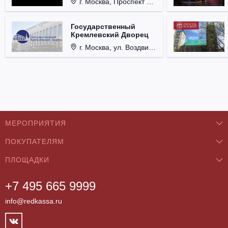
г. Москва, Проспект Мира, д. 12, стр. 9.
Государственный
Кремлевский Дворец
г. Москва, ул. Воздвиженка, д. 1, Кремль.
МЕРОПРИЯТИЯ
ПОКУПАТЕЛЯМ
Концерты
ПЛОЩАДКИ
О нас
Классика
+7 495 665 9999
Бар/Ресторан/Кафе
Как купить
Театры
info@redkassa.ru
Клуб
Возврат билетов
Фестивали
Концертный зал
Контакты
Спорт