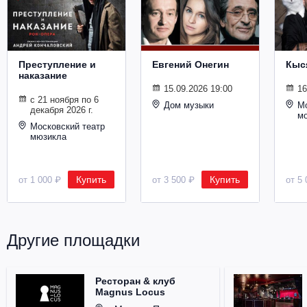
Металл
Преступление и
Евгений Онегин
Кыс
наказание
15.09.2026 19:00
16
с 21 ноября по 6
Дом музыки
Мо
декабря 2026 г.
м
Московский театр
мюзикла
Купить
Купить
от 1 000 ₽
от 3 500 ₽
от 5 
Другие площадки
Ресторан & клуб
Magnus Locus