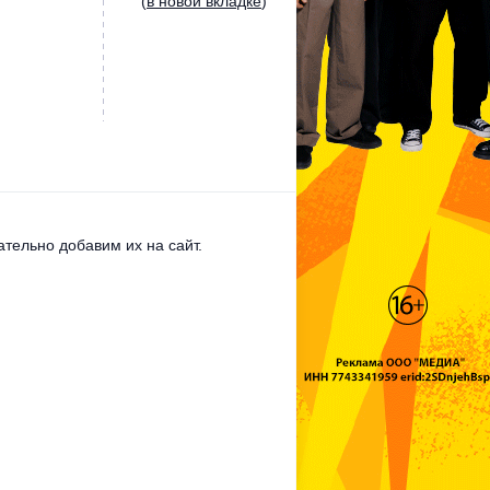
(
в новой вкладке
)
тельно добавим их на сайт.