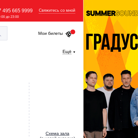
7 495 665 9999
Свяжитесь со мной
9:00 до 23:00
Мои билеты
Ещё
Cхема зала