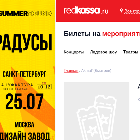
Все го
Билеты на
мероприят
Концерты
Ледовое шоу
Театры
Главная
Akmal' (Дмитров)
К