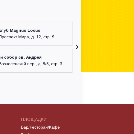
Храм Хр
клуб Magnus Locus
Соборо
Проспект Мира, д. 12, стр. 9.
г. Моск
Римско-
й собор св. Андрея
г. Москв
Вознесенский пер., д. 8/5, стр. 3.
ПЛОЩАДКИ
Бар/Ресторан/Кафе