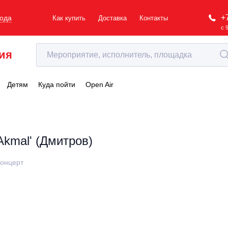
+
рода
Как купить
Доставка
Контакты
с 
ия
Детям
Куда пойти
Open Air
Akmal' (Дмитров)
онцерт