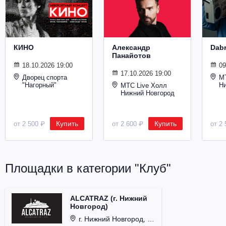
Металл
КИНО
Александр
Dab
Панайотов
18.10.2026 19:00
09
17.10.2026 19:00
Дворец спорта
М
"Нагорный"
Н
МТС Live Холл
Нижний Новгород
Купить
Купить
от 2 500 ₽
от 2 600 ₽
от 2 
Площадки в категории "Клуб"
ALCATRAZ (г. Нижний
Новгород)
г. Нижний Новгород, ул. Почаинская, д. 21Б.