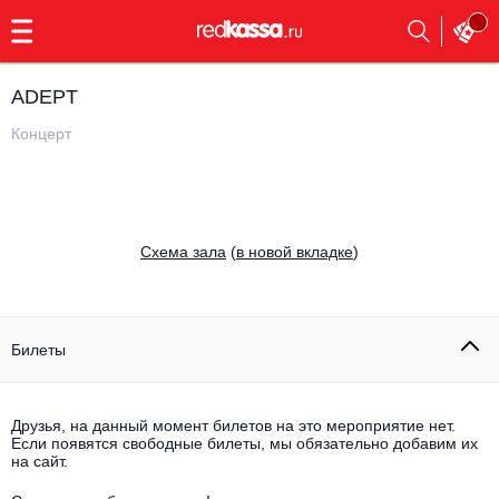
с
9:00
до
23:00
ADEPT
Заказать
обратный
Концерт
звонок
Главная
Все события
Выбрать мероприятие
Инди
Cхема зала
(
в новой вкладке
)
Все события
Как купить
Электронная музыка
Rap, hip-hop, RnB
Билеты
Все события
Контакты
Панк
Поэтический вечер
Друзья, на данный момент билетов на это мероприятие нет.
Если появятся свободные билеты, мы обязательно добавим их
Все события
Выбрать другой город
Концерты на теплоходе
на сайт.
Опера