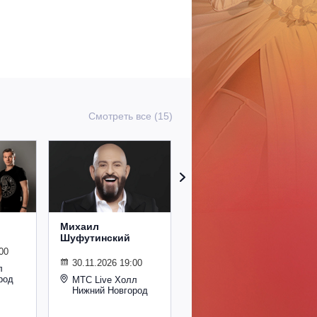
Смотреть все (15)
Михаил
Сурганова и
Шуфутинский
Оркестр
00
30.11.2026 19:00
02.11.2026 19:00
л
род
МТС Live Холл
МТС Live Холл
Нижний Новгород
Нижний Новгород