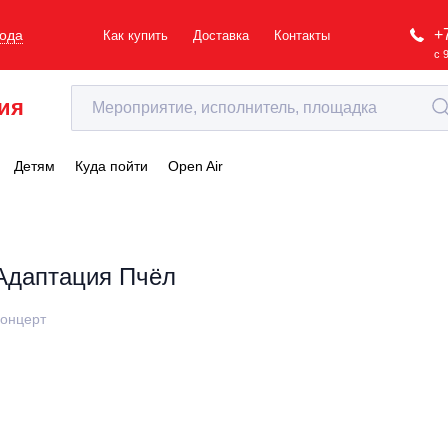
+
рода
Как купить
Доставка
Контакты
с 
ия
Детям
Куда пойти
Open Air
Адаптация Пчёл
онцерт