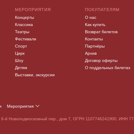
МЕРОПРИЯТИЯ
ПОКУПАТЕЛЯМ
Концерты
О нас
Классика
Как купить
Театры
Возврат билетов
Фестивали
Контакты
Спорт
Партнёры
Цирк
Архив
Шоу
Договор оферты
Детям
О поддельных билетах
Выставки, экскурсии
и
Мероприятия
Т
У
Ф
Х
Ц
Ч
Ш
Щ
Э
Ю
Я
, 6-й Новоподмосковный пер., дом 7, ОГРН 1107746241900, ИНН 
S
T
U
V
W
X
Y
Z