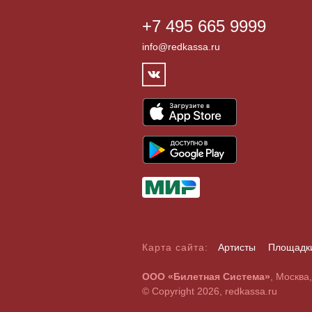
+7 495 665 9999
info@redkassa.ru
Карта сайта:
Артисты
Площадк
А
Б
В
Г
Д
Е
Ж
З
И
Й
К
Л
М
Н
О
П
Р
С
ООО «Билетная Система»
, Москва
A
B
C
D
E
F
G
H
I
J
K
L
M
N
O
P
Q
R
© Copyright 2026, redkassa.ru
0
1
2
3
4
5
6
7
8
9