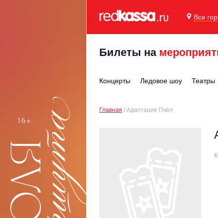
Все го
Билеты на
мероприят
Концерты
Ледовое шоу
Театры
Главная
Адаптация Пчёл
К