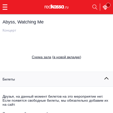
с
9:00
до
23:00
Abyss, Watching Me
Заказать
обратный
Концерт
звонок
Главная
Все события
Выбрать мероприятие
Инди
Cхема зала
(
в новой вкладке
)
Все события
Как купить
Электронная музыка
Rap, hip-hop, RnB
Билеты
Все события
Контакты
Панк
Поэтический вечер
Друзья, на данный момент билетов на это мероприятие нет.
Если появятся свободные билеты, мы обязательно добавим их
Все события
Выбрать другой город
Концерты на теплоходе
на сайт.
Опера