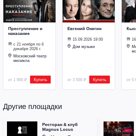
Металл
Преступление и
Евгений Онегин
Кыс
наказание
15.09.2026 19:00
16
с 21 ноября по 6
Дом музыки
Мо
декабря 2026 г.
м
Московский театр
мюзикла
Купить
Купить
от 1 000 ₽
от 3 500 ₽
от 5 
Другие площадки
Ресторан & клуб
Magnus Locus