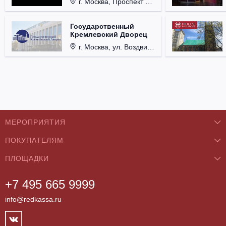
г. Москва, Проспект Мира, д. 12, стр. 9.
Государственный
Кремлевский Дворец
г. Москва, ул. Воздвиженка, д. 1, Кремль.
МЕРОПРИЯТИЯ
ПОКУПАТЕЛЯМ
Концерты
ПЛОЩАДКИ
О нас
Классика
+7 495 665 9999
Бар/Ресторан/Кафе
Как купить
Театры
info@redkassa.ru
Клуб
Возврат билетов
Фестивали
Концертный зал
Контакты
Спорт