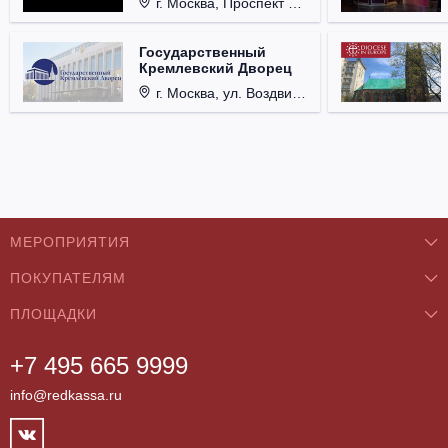
г. Москва, Проспект Мира, д. 12, стр. 9.
Государственный
Кремлевский Дворец
г. Москва, ул. Воздвиженка, д. 1, Кремль.
МЕРОПРИЯТИЯ
ПОКУПАТЕЛЯМ
Концерты
ПЛОЩАДКИ
О нас
Классика
+7 495 665 9999
Бар/Ресторан/Кафе
Как купить
Театры
info@redkassa.ru
Клуб
Возврат билетов
Фестивали
Концертный зал
Контакты
Спорт