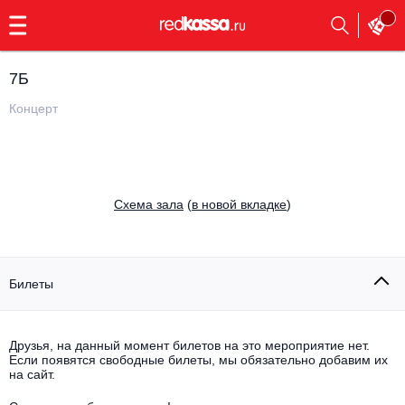
с
9:00
до
23:00
7Б
Заказать
обратный
Концерт
звонок
Главная
Все события
Выбрать мероприятие
Инди
Cхема зала
(
в новой вкладке
)
Все события
Как купить
Электронная музыка
Rap, hip-hop, RnB
Билеты
Все события
Контакты
Панк
Поэтический вечер
Друзья, на данный момент билетов на это мероприятие нет.
Если появятся свободные билеты, мы обязательно добавим их
Все события
Выбрать другой город
Концерты на теплоходе
на сайт.
Опера