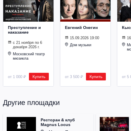
Металл
Преступление и
Евгений Онегин
Кыс
наказание
15.09.2026 19:00
16
с 21 ноября по 6
Дом музыки
Мо
декабря 2026 г.
м
Московский театр
мюзикла
Купить
Купить
от 1 000 ₽
от 3 500 ₽
от 5 
Другие площадки
Ресторан & клуб
Magnus Locus