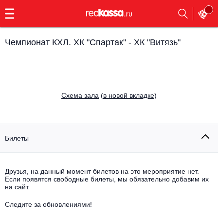
с
9:00
до
23:00
Чемпионат КХЛ. ХК "Спартак" - ХК "Витязь"
Заказать
обратный
звонок
Главная
Все события
Cхема зала
(
в новой вкладке
)
Выбрать мероприятие
Инди
Все события
Как купить
Электронная музыка
Билеты
Rap, hip-hop, RnB
Все события
Друзья, на данный момент билетов на это мероприятие нет.
Контакты
Панк
Если появятся свободные билеты, мы обязательно добавим их
Поэтический вечер
на сайт.
Все события
Выбрать другой город
Концерты на теплоходе
Опера
Следите за обновлениями!