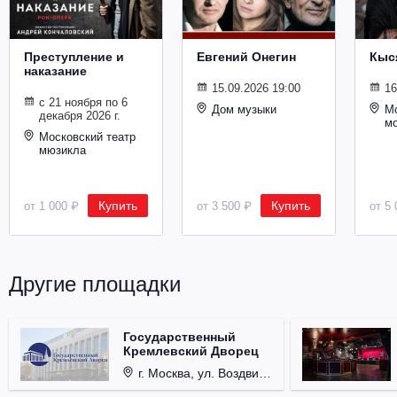
Металл
Преступление и
Евгений Онегин
Кыс
наказание
15.09.2026 19:00
16
с 21 ноября по 6
Дом музыки
Мо
декабря 2026 г.
м
Московский театр
мюзикла
Купить
Купить
от 1 000 ₽
от 3 500 ₽
от 5 
Другие площадки
Государственный
Кремлевский Дворец
г. Москва, ул. Воздвиженка, д. 1, Кремль.