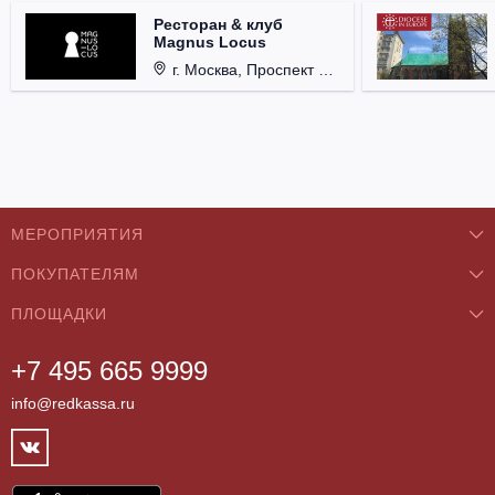
Ресторан & клуб
Magnus Locus
г. Москва, Проспект Мира, д. 12, стр. 9.
МЕРОПРИЯТИЯ
ПОКУПАТЕЛЯМ
Концерты
ПЛОЩАДКИ
О нас
Классика
+7 495 665 9999
Бар/Ресторан/Кафе
Как купить
Театры
info@redkassa.ru
Клуб
Возврат билетов
Фестивали
Концертный зал
Контакты
Спорт
Театр
Партнёры