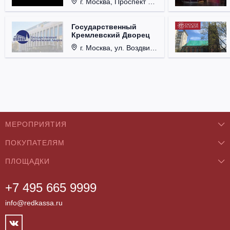
г. Москва, Проспект Мира, д. 12, стр. 9.
Государственный
Кремлевский Дворец
г. Москва, ул. Воздвиженка, д. 1, Кремль.
МЕРОПРИЯТИЯ
ПОКУПАТЕЛЯМ
Концерты
ПЛОЩАДКИ
О нас
Классика
+7 495 665 9999
Бар/Ресторан/Кафе
Как купить
Театры
info@redkassa.ru
Клуб
Возврат билетов
Фестивали
Концертный зал
Контакты
Спорт