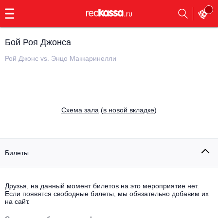
с
9:00
до
23:00
Бой Роя Джонса
Заказать
обратный
Рой Джонс vs. Энцо Маккаринелли
звонок
Главная
Все события
Выбрать мероприятие
Инди
Cхема зала
(
в новой вкладке
)
Все события
Как купить
Электронная музыка
Rap, hip-hop, RnB
Билеты
Все события
Контакты
Панк
Поэтический вечер
Друзья, на данный момент билетов на это мероприятие нет.
Если появятся свободные билеты, мы обязательно добавим их
Все события
Выбрать другой город
Концерты на теплоходе
на сайт.
Опера