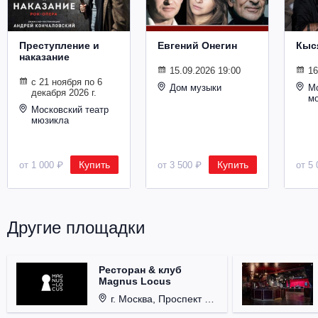
Металл
Преступление и
Евгений Онегин
Кыс
наказание
15.09.2026 19:00
16
с 21 ноября по 6
Дом музыки
Мо
декабря 2026 г.
м
Московский театр
мюзикла
Купить
Купить
от 1 000 ₽
от 3 500 ₽
от 5 
Другие площадки
Ресторан & клуб
Magnus Locus
г. Москва, Проспект Мира, д. 12, стр. 9.