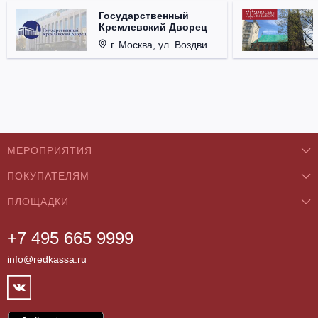
Государственный
Кремлевский Дворец
г. Москва, ул. Воздвиженка, д. 1, Кремль.
МЕРОПРИЯТИЯ
ПОКУПАТЕЛЯМ
Концерты
ПЛОЩАДКИ
О нас
Классика
+7 495 665 9999
Бар/Ресторан/Кафе
Как купить
Театры
info@redkassa.ru
Клуб
Возврат билетов
Фестивали
Концертный зал
Контакты
Спорт
Театр
Партнёры