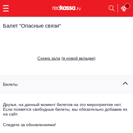
с
9:00
до
23:00
Балет "Опасные связи"
Заказать
обратный
звонок
Главная
Все события
Cхема зала
(
в новой вкладке
)
Выбрать мероприятие
Инди
Все события
Как купить
Электронная музыка
Билеты
Rap, hip-hop, RnB
Все события
Друзья, на данный момент билетов на это мероприятие нет.
Контакты
Панк
Если появятся свободные билеты, мы обязательно добавим их
Поэтический вечер
на сайт.
Все события
Выбрать другой город
Концерты на теплоходе
Опера
Следите за обновлениями!