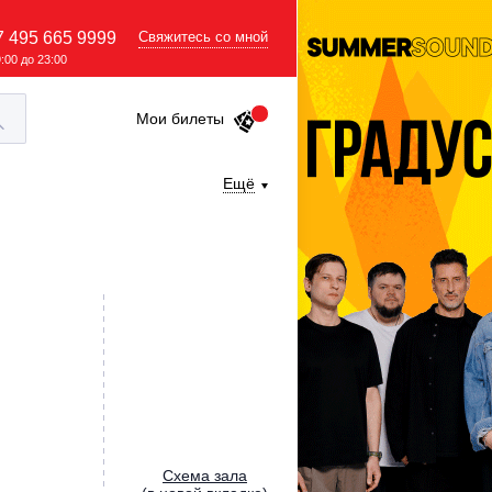
7 495 665 9999
Свяжитесь со мной
9:00 до 23:00
Мои билеты
Ещё
Cхема зала