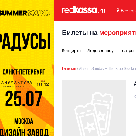
Все го
Билеты на
мероприят
Концерты
Ледовое шоу
Театры
Главная
Absent Sunday + The Blue Stocki
К