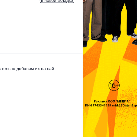
(
в новой вкладке
)
тельно добавим их на сайт.