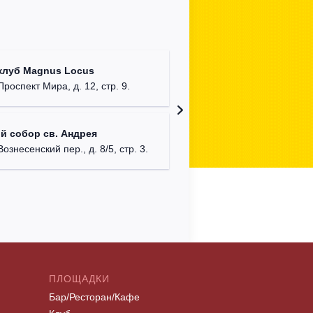
Храм Хр
клуб Magnus Locus
Соборо
Проспект Мира, д. 12, стр. 9.
г. Моск
Римско-
й собор св. Андрея
г. Москв
Вознесенский пер., д. 8/5, стр. 3.
ПЛОЩАДКИ
Бар/Ресторан/Кафе