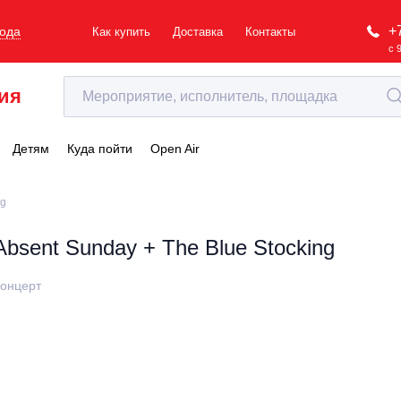
+
рода
Как купить
Доставка
Контакты
с 
ия
Детям
Куда пойти
Open Air
ng
Absent Sunday + The Blue Stocking
онцерт