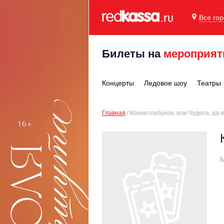
Все го
Билеты на
мероприят
Концерты
Ледовое шоу
Театры
Главная
Конек-горбунок, или Чудеса, да и
М