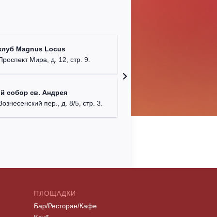
Храм Хр
клуб Magnus Locus
Соборо
Проспект Мира, д. 12, стр. 9.
г. Моск
Римско-
й собор св. Андрея
г. Москв
Вознесенский пер., д. 8/5, стр. 3.
ПЛОЩАДКИ
Бар/Ресторан/Кафе