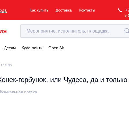
+
рода
Как купить
Доставка
Контакты
с 
ия
Детям
Куда пойти
Open Air
 только
Конек-горбунок, или Чудеса, да и только
узыкальная потеха