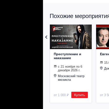
Похожие мероприятия 
Преступление и
Евге
наказание
15.
с 21 ноября по 6
До
декабря 2026 г.
Московский театр
мюзикла
Купить
от 1 000 ₽
от 3 