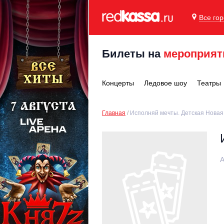
Все го
Билеты на
мероприят
Концерты
Ледовое шоу
Театры
Главная
Исполняй мечты. Детская Новая
А