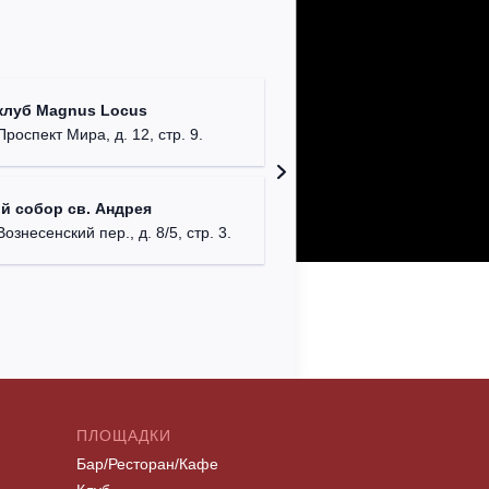
Храм Хр
клуб Magnus Locus
Соборо
Проспект Мира, д. 12, стр. 9.
г. Моск
Римско-
й собор св. Андрея
г. Москв
Вознесенский пер., д. 8/5, стр. 3.
ПЛОЩАДКИ
Бар/Ресторан/Кафе