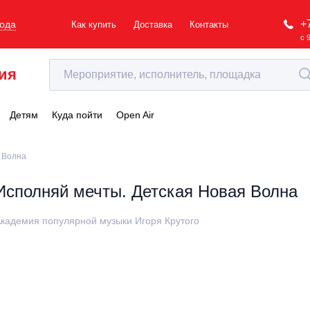
+
рода
Как купить
Доставка
Контакты
с 
ия
Детям
Куда пойти
Open Air
 Волна
Исполняй мечты. Детская Новая Волна
кадемия популярной музыки Игоря Крутого