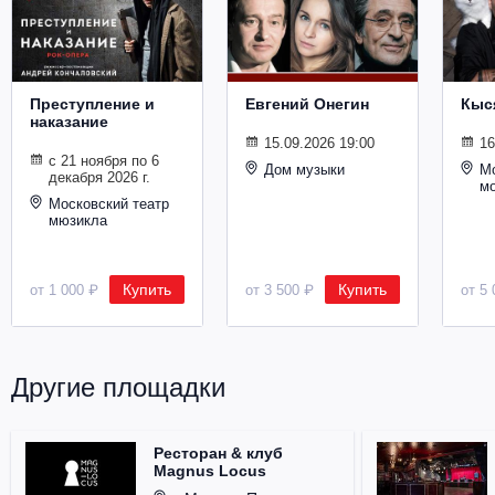
Металл
Преступление и
Евгений Онегин
Кыс
наказание
15.09.2026 19:00
16
с 21 ноября по 6
Дом музыки
Мо
декабря 2026 г.
м
Московский театр
мюзикла
Купить
Купить
от 1 000 ₽
от 3 500 ₽
от 5 
Другие площадки
Ресторан & клуб
Magnus Locus