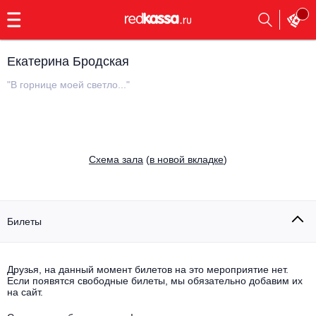
с
9:00
до
23:00
Екатерина Бродская
Заказать
обратный
"В горнице моей светло..."
звонок
Главная
Все события
Выбрать мероприятие
Инди
Cхема зала
(
в новой вкладке
)
Все события
Как купить
Электронная музыка
Rap, hip-hop, RnB
Билеты
Все события
Контакты
Панк
Поэтический вечер
Друзья, на данный момент билетов на это мероприятие нет.
Если появятся свободные билеты, мы обязательно добавим их
Все события
Выбрать другой город
Концерты на теплоходе
на сайт.
Опера