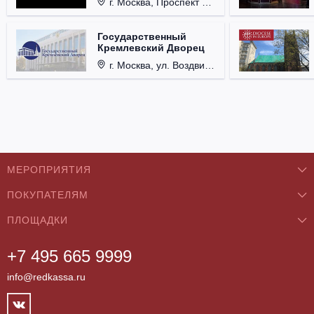
г. Москва, Проспект Мира, д. 12, стр. 9.
Государственный
Кремлевский Дворец
г. Москва, ул. Воздвиженка, д. 1, Кремль.
МЕРОПРИЯТИЯ
ПОКУПАТЕЛЯМ
Концерты
ПЛОЩАДКИ
О нас
Классика
+7 495 665 9999
Бар/Ресторан/Кафе
Как купить
Театры
info@redkassa.ru
Клуб
Возврат билетов
Фестивали
Концертный зал
Контакты
Спорт