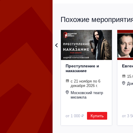
Похожие мероприятия 
Преступление и
Евге
наказание
15.
с 21 ноября по 6
До
декабря 2026 г.
Московский театр
мюзикла
Купить
от 1 000 ₽
от 3 