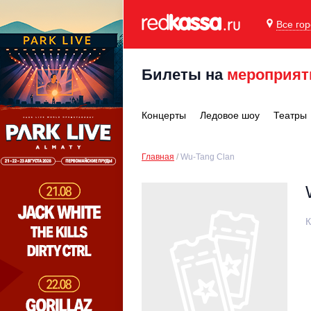
Все го
Билеты на
мероприят
Концерты
Ледовое шоу
Театры
Главная
Wu-Tang Clan
К