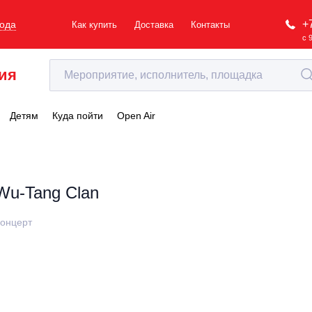
+
рода
Как купить
Доставка
Контакты
с 
ия
Детям
Куда пойти
Open Air
Wu-Tang Clan
онцерт