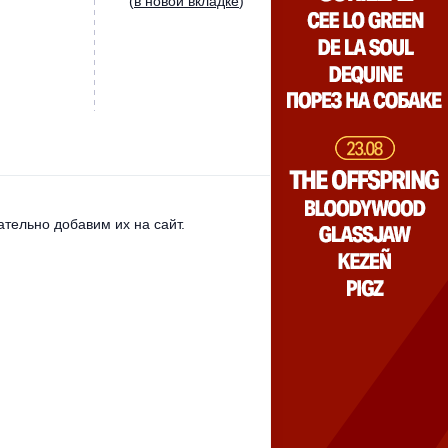
(
в новой вкладке
)
тельно добавим их на сайт.