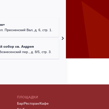
Храм Хр
нн»
Соборо
ул. Пресненский Вал, д. 6, стр. 1.
г. Моск
Театриу
й собор св. Андрея
Дурово
Вознесенский пер., д. 8/5, стр. 3.
г. Моск
ПЛОЩАДКИ
Бар/Ресторан/Кафе